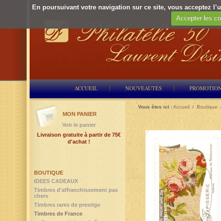
En poursuivant votre navigation sur ce site, vous acceptez l’ut
Accepter les co
ACCUEIL
NOUVEAUTÉS
PROMOTIO
Vous êtes ici :
Accueil
/
Boutique
MON PANIER
Voir le panier
Livraison gratuite à partir de 75€
d'achat !
BOUTIQUE
IDEES CADEAUX
Timbres d'affranchissement pas
chers
Timbres rares de prestige
Timbres de France