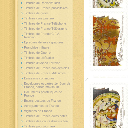
Timbres de Radiodiffusion
Timbres de France publicitaires
Timbres de grève
Timbres colis postaux
Timbres de France Téléphone
Timbres de France Télégraphe
Timbres de France C.F.A.
Réunion
Epreuves de luxe - gravures
Franchise militaire
Timbres de Guerre
Timbres de Libération
Timbres d'Alsace Lorraine
Timbres de France non dentelés
Timbres de France Millésimes
Emissions communes
Enveloppes et cartes 1er Jour de
France, cartes maximum
Documents philatéliques de
France
Entiers postaux de France
Aérogrammes de France
Vignettes de France
Timbres de France coins datés
Timbres des cours d'instruction
Timbres pour journaux