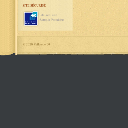
SITE SÉCURISÉ
Site sécurisé
Banque Populaire
©
2026 Philatélie 50