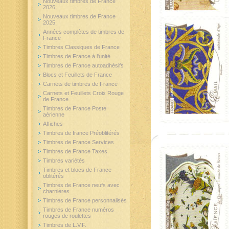
Nouveaux timbres de France
2026
Nouveaux timbres de France
2025
Années complètes de timbres de
France
Timbres Classiques de France
Timbres de France à l'unité
Timbres de France autoadhésifs
Blocs et Feuillets de France
Carnets de timbres de France
Carnets et Feuillets Croix Rouge
de France
Timbres de France Poste
aérienne
Affiches
Timbres de france Préoblitérés
Timbres de France Services
Timbres de France Taxes
Timbres variétés
Timbres et blocs de France
oblitérés
Timbres de France neufs avec
charnières
Timbres de France personnalisés
Timbres de France numéros
rouges de roulettes
Timbres de L.V.F.