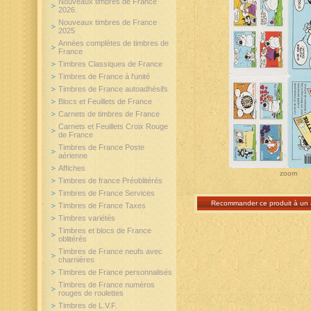
Nouveaux timbres de France
2026
Nouveaux timbres de France
2025
Années complètes de timbres de
France
Timbres Classiques de France
Timbres de France à l'unité
Timbres de France autoadhésifs
Blocs et Feuillets de France
Carnets de timbres de France
Carnets et Feuillets Croix Rouge
de France
Timbres de France Poste
aérienne
Affiches
zoom
Timbres de france Préoblitérés
Timbres de France Services
Recommander ce produit à un 
Timbres de France Taxes
Timbres variétés
Timbres et blocs de France
oblitérés
Timbres de France neufs avec
charnières
Timbres de France personnalisés
Timbres de France numéros
rouges de roulettes
Timbres de L.V.F.