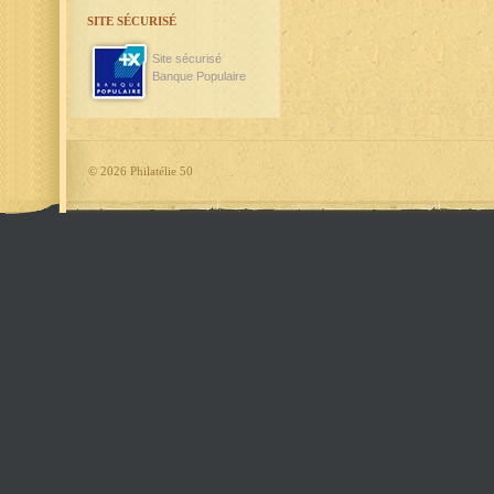
SITE SÉCURISÉ
Site sécurisé
Banque Populaire
©
2026 Philatélie 50