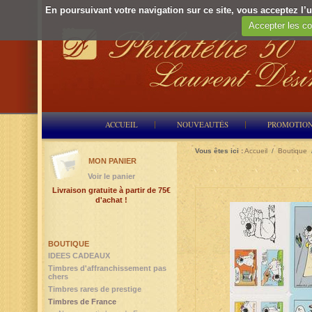
En poursuivant votre navigation sur ce site, vous acceptez l’ut
Accepter les co
ACCUEIL
NOUVEAUTÉS
PROMOTIO
Vous êtes ici :
Accueil
/
Boutique
MON PANIER
Voir le panier
Livraison gratuite à partir de 75€
d'achat !
BOUTIQUE
IDEES CADEAUX
Timbres d'affranchissement pas
chers
Timbres rares de prestige
Timbres de France