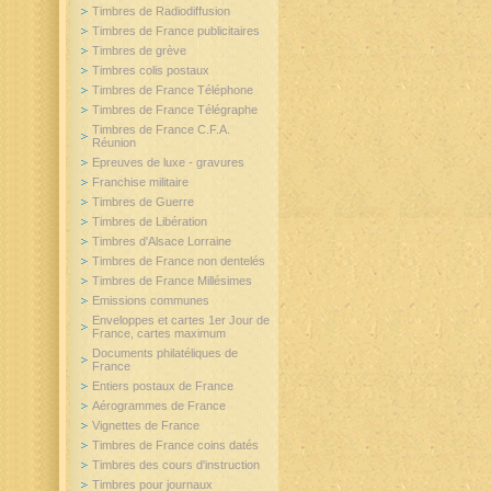
Timbres de Radiodiffusion
Timbres de France publicitaires
Timbres de grève
Timbres colis postaux
Timbres de France Téléphone
Timbres de France Télégraphe
Timbres de France C.F.A.
Réunion
Epreuves de luxe - gravures
Franchise militaire
Timbres de Guerre
Timbres de Libération
Timbres d'Alsace Lorraine
Timbres de France non dentelés
Timbres de France Millésimes
Emissions communes
Enveloppes et cartes 1er Jour de
France, cartes maximum
Documents philatéliques de
France
Entiers postaux de France
Aérogrammes de France
Vignettes de France
Timbres de France coins datés
Timbres des cours d'instruction
Timbres pour journaux