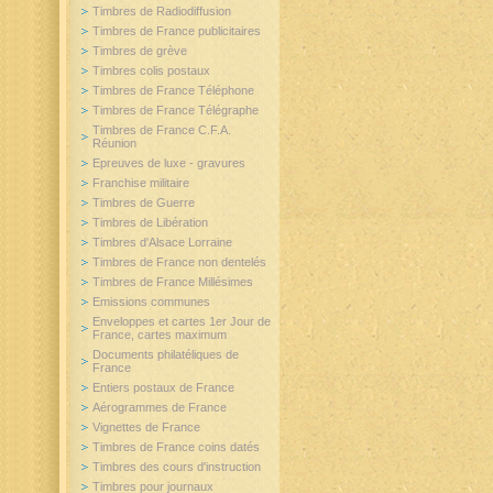
Timbres de Radiodiffusion
Timbres de France publicitaires
Timbres de grève
Timbres colis postaux
Timbres de France Téléphone
Timbres de France Télégraphe
Timbres de France C.F.A.
Réunion
Epreuves de luxe - gravures
Franchise militaire
Timbres de Guerre
Timbres de Libération
Timbres d'Alsace Lorraine
Timbres de France non dentelés
Timbres de France Millésimes
Emissions communes
Enveloppes et cartes 1er Jour de
France, cartes maximum
Documents philatéliques de
France
Entiers postaux de France
Aérogrammes de France
Vignettes de France
Timbres de France coins datés
Timbres des cours d'instruction
Timbres pour journaux