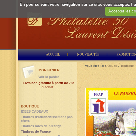
En poursuivant votre navigation sur ce site, vous acceptez l’ut
Accepter les co
ACCUEIL
NOUVEAUTÉS
PROMOTIO
Vous êtes ici :
Accueil
/
Boutique
MON PANIER
Voir le panier
Livraison gratuite à partir de 75€
d'achat !
BOUTIQUE
IDEES CADEAUX
Timbres d'affranchissement pas
chers
Timbres rares de prestige
Timbres de France