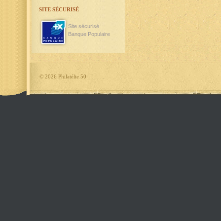
SITE SÉCURISÉ
Site sécurisé
Banque Populaire
©
2026 Philatélie 50