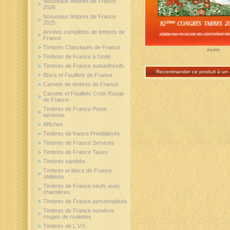
Nouveaux timbres de France
2026
Nouveaux timbres de France
2025
Années complètes de timbres de
France
Timbres Classiques de France
zoom
Timbres de France à l'unité
Timbres de France autoadhésifs
Recommander ce produit à un 
Blocs et Feuillets de France
Carnets de timbres de France
Carnets et Feuillets Croix Rouge
de France
Timbres de France Poste
aérienne
Affiches
Timbres de france Préoblitérés
Timbres de France Services
Timbres de France Taxes
Timbres variétés
Timbres et blocs de France
oblitérés
Timbres de France neufs avec
charnières
Timbres de France personnalisés
Timbres de France numéros
rouges de roulettes
Timbres de L.V.F.