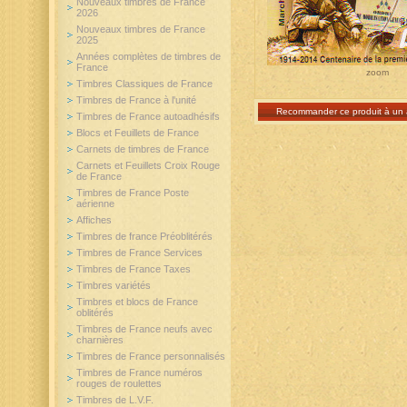
Nouveaux timbres de France
2026
Nouveaux timbres de France
2025
Années complètes de timbres de
France
zoom
Timbres Classiques de France
Timbres de France à l'unité
Recommander ce produit à un 
Timbres de France autoadhésifs
Blocs et Feuillets de France
Carnets de timbres de France
Carnets et Feuillets Croix Rouge
de France
Timbres de France Poste
aérienne
Affiches
Timbres de france Préoblitérés
Timbres de France Services
Timbres de France Taxes
Timbres variétés
Timbres et blocs de France
oblitérés
Timbres de France neufs avec
charnières
Timbres de France personnalisés
Timbres de France numéros
rouges de roulettes
Timbres de L.V.F.