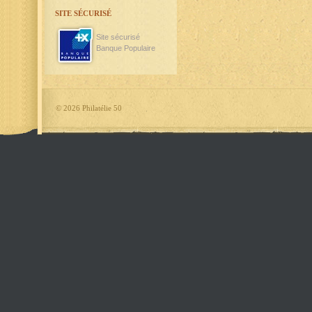
SITE SÉCURISÉ
Site sécurisé
Banque Populaire
©
2026 Philatélie 50