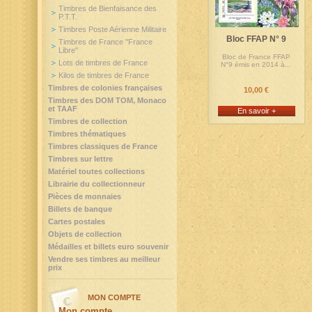
Timbres de Bienfaisance des
P.T.T.
Timbres Poste Aérienne Militaire
Bloc FFAP N° 9
Timbres de France "France
Libre"
Bloc de France FFAP
Lots de timbres de France
N°9 émis en 2014 à...
Kilos de timbres de France
Timbres de colonies françaises
10,00 €
Timbres des DOM TOM, Monaco
et TAAF
En savoir +
Timbres de collection
Timbres thématiques
Timbres classiques de France
Timbres sur lettre
Matériel toutes collections
Librairie du collectionneur
Pièces de monnaies
Billets de banque
Cartes postales
Objets de collection
Médailles et billets euro souvenir
Vendre ses timbres au meilleur
prix
MON COMPTE
Mon compte