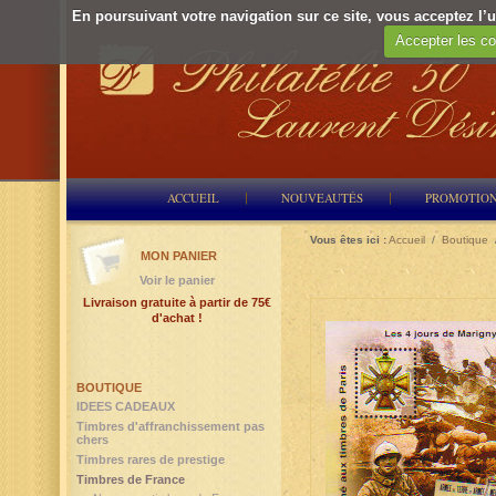
En poursuivant votre navigation sur ce site, vous acceptez l’ut
Accepter les co
ACCUEIL
NOUVEAUTÉS
PROMOTIO
Vous êtes ici :
Accueil
/
Boutique
MON PANIER
Voir le panier
Livraison gratuite à partir de 75€
d'achat !
BOUTIQUE
IDEES CADEAUX
Timbres d'affranchissement pas
chers
Timbres rares de prestige
Timbres de France