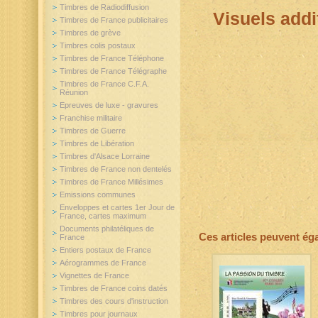
Timbres de Radiodiffusion
Visuels addi
Timbres de France publicitaires
Timbres de grève
Timbres colis postaux
Timbres de France Téléphone
Timbres de France Télégraphe
Timbres de France C.F.A.
Réunion
Epreuves de luxe - gravures
Franchise militaire
Timbres de Guerre
Timbres de Libération
Timbres d'Alsace Lorraine
Timbres de France non dentelés
Timbres de France Millésimes
Emissions communes
Enveloppes et cartes 1er Jour de
France, cartes maximum
Documents philatéliques de
Ces articles peuvent ég
France
Entiers postaux de France
Aérogrammes de France
Vignettes de France
Timbres de France coins datés
Timbres des cours d'instruction
Timbres pour journaux