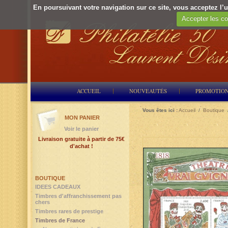
En poursuivant votre navigation sur ce site, vous acceptez l’ut
Accepter les co
ACCUEIL
NOUVEAUTÉS
PROMOTIO
Vous êtes ici :
Accueil
/
Boutique
MON PANIER
Voir le panier
Livraison gratuite à partir de 75€
d'achat !
BOUTIQUE
IDEES CADEAUX
Timbres d'affranchissement pas
chers
Timbres rares de prestige
Timbres de France