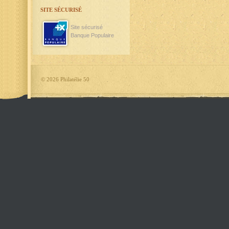
SITE SÉCURISÉ
Site sécurisé
Banque Populaire
©
2026 Philatélie 50