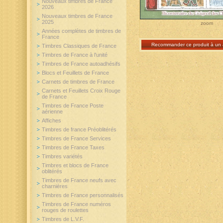
Nouveaux timbres de France
2026
Nouveaux timbres de France
2025
zoom
Années complètes de timbres de
France
Recommander ce produit à un 
Timbres Classiques de France
Timbres de France à l'unité
Timbres de France autoadhésifs
Blocs et Feuillets de France
Carnets de timbres de France
Carnets et Feuillets Croix Rouge
de France
Timbres de France Poste
aérienne
Affiches
Timbres de france Préoblitérés
Timbres de France Services
Timbres de France Taxes
Timbres variétés
Timbres et blocs de France
oblitérés
Timbres de France neufs avec
charnières
Timbres de France personnalisés
Timbres de France numéros
rouges de roulettes
Timbres de L.V.F.