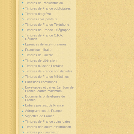
Timbres de Radiodiffusion
Timbres de France publicitaires
Timbres de grève
Timbres colis postaux
Timbres de France Téléphone
Timbres de France Télégraphe
Timbres de France C.F.A.
Réunion
Epreuves de luxe - gravures
Franchise militaire
Timbres de Guerre
Timbres de Libération
Timbres d'Alsace Lorraine
Timbres de France non dentelés
Timbres de France Millésimes
Emissions communes
Enveloppes et cartes 1er Jour de
France, cartes maximum
Documents philatéliques de
France
Entiers postaux de France
Aérogrammes de France
Vignettes de France
Timbres de France coins datés
Timbres des cours d'instruction
Timbres pour journaux