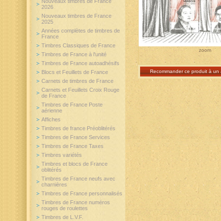
Nouveaux timbres de France
2026
Nouveaux timbres de France
2025
Années complètes de timbres de
France
Timbres Classiques de France
zoom
Timbres de France à l'unité
Timbres de France autoadhésifs
Recommander ce produit à un 
Blocs et Feuillets de France
Carnets de timbres de France
Carnets et Feuillets Croix Rouge
de France
Timbres de France Poste
aérienne
Affiches
Timbres de france Préoblitérés
Timbres de France Services
Timbres de France Taxes
Timbres variétés
Timbres et blocs de France
oblitérés
Timbres de France neufs avec
charnières
Timbres de France personnalisés
Timbres de France numéros
rouges de roulettes
Timbres de L.V.F.