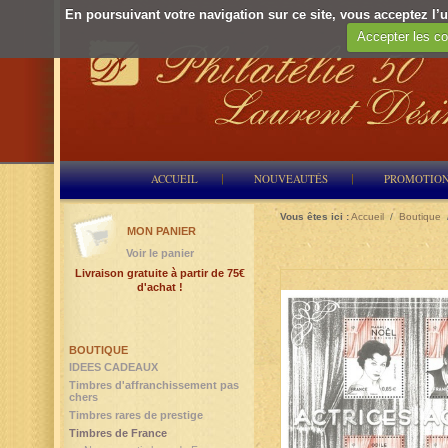
En poursuivant votre navigation sur ce site, vous acceptez l’ut
Accepter les co
ACCUEIL
NOUVEAUTÉS
PROMOTIO
Vous êtes ici :
Accueil
/
Boutique
MON PANIER
Voir le panier
Livraison gratuite à partir de 75€
d'achat !
BOUTIQUE
IDEES CADEAUX
Timbres d'affranchissement pas
chers
Timbres rares de prestige
Timbres de France