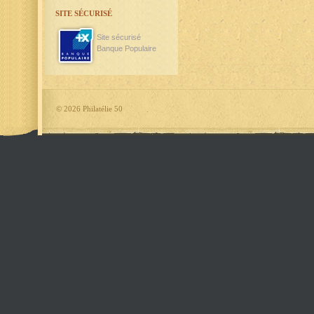
SITE SÉCURISÉ
Site sécurisé
Banque Populaire
©
2026 Philatélie 50