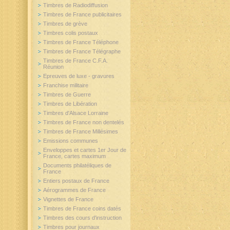
Timbres de Radiodiffusion
Timbres de France publicitaires
Timbres de grève
Timbres colis postaux
Timbres de France Téléphone
Timbres de France Télégraphe
Timbres de France C.F.A.
Réunion
Epreuves de luxe - gravures
Franchise militaire
Timbres de Guerre
Timbres de Libération
Timbres d'Alsace Lorraine
Timbres de France non dentelés
Timbres de France Millésimes
Emissions communes
Enveloppes et cartes 1er Jour de
France, cartes maximum
Documents philatéliques de
France
Entiers postaux de France
Aérogrammes de France
Vignettes de France
Timbres de France coins datés
Timbres des cours d'instruction
Timbres pour journaux