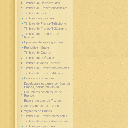
Timbres de Radiodiffusion
Timbres de France publicitaires
Timbres de grève
Timbres colis postaux
Timbres de France Téléphone
Timbres de France Télégraphe
Timbres de France C.F.A.
Réunion
Epreuves de luxe - gravures
Franchise militaire
Timbres de Guerre
Timbres de Libération
Timbres d'Alsace Lorraine
Timbres de France non dentelés
Timbres de France Millésimes
Emissions communes
Enveloppes et cartes 1er Jour de
France, cartes maximum
Documents philatéliques de
France
Entiers postaux de France
Aérogrammes de France
Vignettes de France
Timbres de France coins datés
Timbres des cours d'instruction
Timbres pour journaux