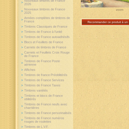
Nouveaux timbres de France
2026
Nouveaux timbres de France
zoom
2025
Années complètes de timbres de
France
Recommander ce produit à un 
Timbres Classiques de France
Timbres de France à l'unité
Timbres de France autoadhésifs
Blocs et Feuillets de France
Carnets de timbres de France
Carnets et Feuillets Croix Rouge
de France
Timbres de France Poste
aérienne
Affiches
Timbres de france Préoblitérés
Timbres de France Services
Timbres de France Taxes
Timbres variétés
Timbres et blocs de France
oblitérés
Timbres de France neufs avec
charnières
Timbres de France personnalisés
Timbres de France numéros
rouges de roulettes
Timbres de L.V.F.