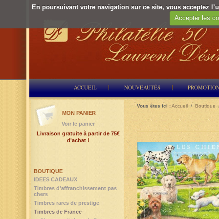
En poursuivant votre navigation sur ce site, vous acceptez l’ut
Accepter les co
ACCUEIL
NOUVEAUTÉS
PROMOTIO
Vous êtes ici :
Accueil
/
Boutique
MON PANIER
Voir le panier
Livraison gratuite à partir de 75€
d'achat !
BOUTIQUE
IDEES CADEAUX
Timbres d'affranchissement pas
chers
Timbres rares de prestige
Timbres de France