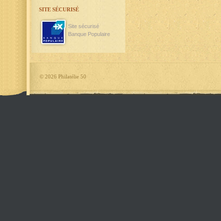
SITE SÉCURISÉ
Site sécurisé
Banque Populaire
©
2026 Philatélie 50