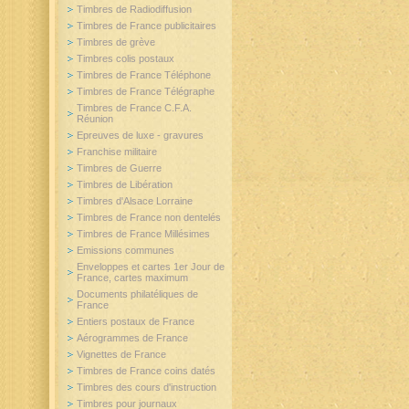
Timbres de Radiodiffusion
Timbres de France publicitaires
Timbres de grève
Timbres colis postaux
Timbres de France Téléphone
Timbres de France Télégraphe
Timbres de France C.F.A.
Réunion
Epreuves de luxe - gravures
Franchise militaire
Timbres de Guerre
Timbres de Libération
Timbres d'Alsace Lorraine
Timbres de France non dentelés
Timbres de France Millésimes
Emissions communes
Enveloppes et cartes 1er Jour de
France, cartes maximum
Documents philatéliques de
France
Entiers postaux de France
Aérogrammes de France
Vignettes de France
Timbres de France coins datés
Timbres des cours d'instruction
Timbres pour journaux