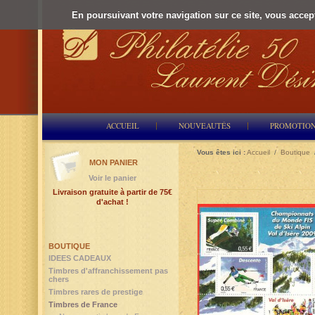
En poursuivant votre navigation sur ce site, vous accepte
ACCUEIL
NOUVEAUTÉS
PROMOTIO
Vous êtes ici :
Accueil
/
Boutique
MON PANIER
Voir le panier
Livraison gratuite à partir de 75€
d'achat !
BOUTIQUE
IDEES CADEAUX
Timbres d'affranchissement pas
chers
Timbres rares de prestige
Timbres de France