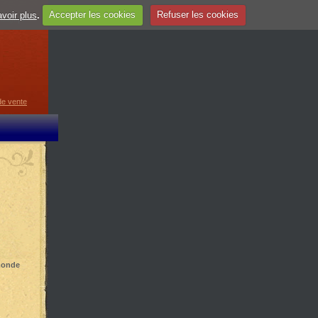
voir plus
.
Accepter les cookies
Refuser les cookies
guage
▼
de vente
 monde