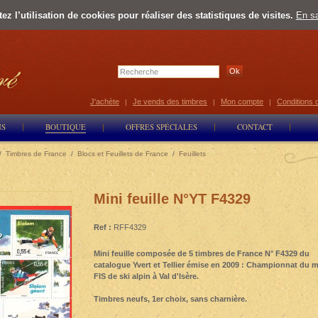
z l’utilisation de cookies pour réaliser des statistiques de visites.
En sa
Select Lan
J'achète
Je vends des timbres
Mon compte
Conditions 
|
|
|
NS
BOUTIQUE
OFFRES SPÉCIALES
CONTACT
/
Timbres de France
/
Blocs et Feuillets de France
/
Feuillets
Mini feuille N°YT F4329
Ref :
RFF4329
Mini feuille composée de 5 timbres de France N° F4329 du
catalogue Yvert et Tellier émise en 2009 : Championnat du
FIS de ski alpin à Val d'Isère.
Timbres neufs, 1er choix, sans charnière.