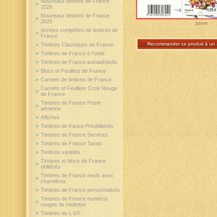
Nouveaux timbres de France
2026
Nouveaux timbres de France
2025
zoom
Années complètes de timbres de
France
Recommander ce produit à un 
Timbres Classiques de France
Timbres de France à l'unité
Timbres de France autoadhésifs
Blocs et Feuillets de France
Carnets de timbres de France
Carnets et Feuillets Croix Rouge
de France
Timbres de France Poste
aérienne
Affiches
Timbres de france Préoblitérés
Timbres de France Services
Timbres de France Taxes
Timbres variétés
Timbres et blocs de France
oblitérés
Timbres de France neufs avec
charnières
Timbres de France personnalisés
Timbres de France numéros
rouges de roulettes
Timbres de L.V.F.