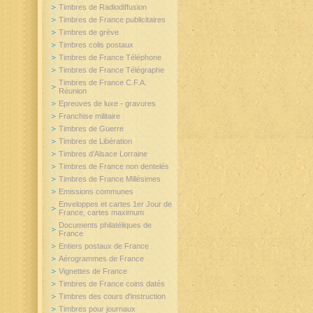
Timbres de Radiodiffusion
Timbres de France publicitaires
Timbres de grève
Timbres colis postaux
Timbres de France Téléphone
Timbres de France Télégraphe
Timbres de France C.F.A.
Réunion
Epreuves de luxe - gravures
Franchise militaire
Timbres de Guerre
Timbres de Libération
Timbres d'Alsace Lorraine
Timbres de France non dentelés
Timbres de France Millésimes
Emissions communes
Enveloppes et cartes 1er Jour de
France, cartes maximum
Documents philatéliques de
France
Entiers postaux de France
Aérogrammes de France
Vignettes de France
Timbres de France coins datés
Timbres des cours d'instruction
Timbres pour journaux