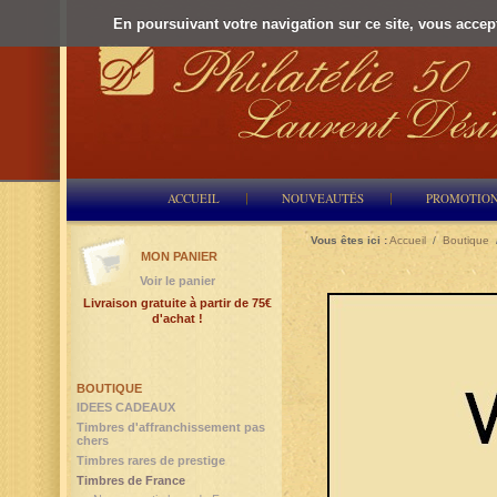
En poursuivant votre navigation sur ce site, vous accepte
ACCUEIL
NOUVEAUTÉS
PROMOTIO
Vous êtes ici :
Accueil
/
Boutique
MON PANIER
Voir le panier
Livraison gratuite à partir de 75€
d'achat !
BOUTIQUE
IDEES CADEAUX
Timbres d'affranchissement pas
chers
Timbres rares de prestige
Timbres de France