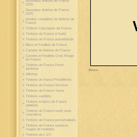
Nouveaux timbres de France
2026
Nouveaux timbres de France
2025
Années complètes de timbres de
France
Timbres Classiques de France
Timbres de France à l'unité
Timbres de France autoadhésifs
Blocs et Feuillets de France
Carnets de timbres de France
Carnets et Feuillets Croix Rouge
de France
Timbres de France Poste
aérienne
Retour
Affiches
Timbres de france Préoblitérés
Timbres de France Services
Timbres de France Taxes
Timbres variétés
Timbres et blocs de France
oblitérés
Timbres de France neufs avec
charnières
Timbres de France personnalisés
Timbres de France numéros
rouges de roulettes
Timbres de L.V.F.