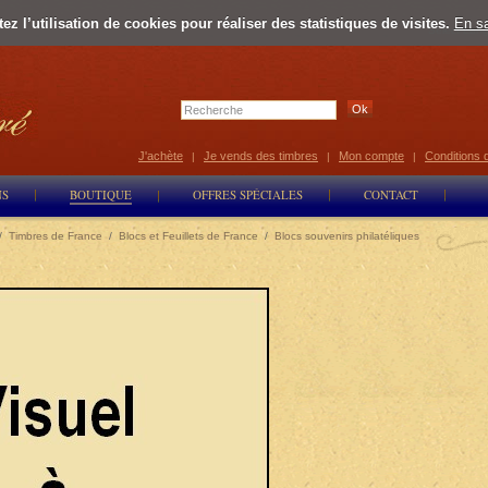
z l’utilisation de cookies pour réaliser des statistiques de visites.
En sa
Select Lan
J'achète
Je vends des timbres
Mon compte
Conditions 
|
|
|
NS
BOUTIQUE
OFFRES SPÉCIALES
CONTACT
/
Timbres de France
/
Blocs et Feuillets de France
/
Blocs souvenirs philatéliques