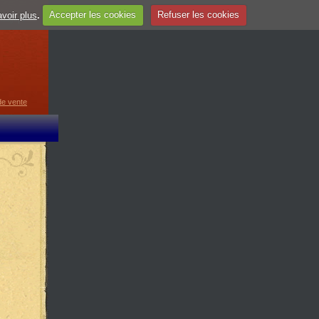
voir plus
.
Accepter les cookies
Refuser les cookies
guage
▼
de vente