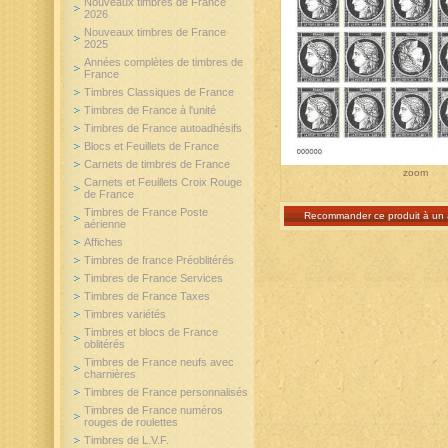
Nouveaux timbres de France
2026
Nouveaux timbres de France
2025
Années complètes de timbres de
France
Timbres Classiques de France
Timbres de France à l'unité
Timbres de France autoadhésifs
Blocs et Feuillets de France
Carnets de timbres de France
zoom
Carnets et Feuillets Croix Rouge
de France
Timbres de France Poste
Recommander ce produit à un 
aérienne
Affiches
Timbres de france Préoblitérés
Timbres de France Services
Timbres de France Taxes
Timbres variétés
Timbres et blocs de France
oblitérés
Timbres de France neufs avec
charnières
Timbres de France personnalisés
Timbres de France numéros
rouges de roulettes
Timbres de L.V.F.