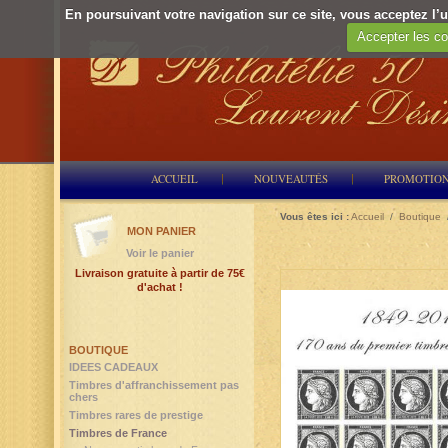
En poursuivant votre navigation sur ce site, vous acceptez l’ut
Accepter les co
ACCUEIL
NOUVEAUTÉS
PROMOTIO
Vous êtes ici :
Accueil
/
Boutique
MON PANIER
Voir le panier
Livraison gratuite à partir de 75€
d'achat !
BOUTIQUE
IDEES CADEAUX
Timbres d'affranchissement pas
chers
Timbres rares de prestige
Timbres de France