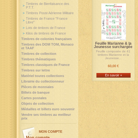
Timbres de Bienfaisance des
P.T.T.
Timbres Poste Aérienne Militaire
Timbres de France "France
Libre"
Lots de timbres de France
Kilos de timbres de France
Timbres de colonies françaises
Feuille Marianne & la
Timbres des DOM TOM, Monaco
Jeunesse surchargée
et TAAF
Feuille composée de 41
Timbres de collection
timbres Marianne et la
Jeunesse...
Timbres thématiques
Timbres classiques de France
60,00 €
Timbres sur lettre
En savoir +
Matériel toutes collections
Librairie du collectionneur
Pièces de monnaies
Billets de banque
Cartes postales
Objets de collection
Médailles et billets euro souvenir
Vendre ses timbres au meilleur
prix
MON COMPTE
Mon compte