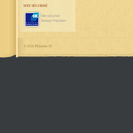
SITE SÉCURISÉ
Site sécurisé
Banque Populaire
©
2026 Philatélie 50