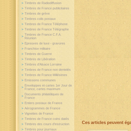
Timbres de Radiodiffusion
Timbres de France publicitaires
Timbres de grève
Timbres colis postaux
Timbres de France Téléphone
Timbres de France Télégraphe
Timbres de France C.F.A.
Réunion
Epreuves de luxe - gravures
Franchise militaire
Timbres de Guerre
Timbres de Libération
Timbres d'Alsace Lorraine
Timbres de France non dentelés
Timbres de France Millésimes
Emissions communes
Enveloppes et cartes 1er Jour de
France, cartes maximum
Documents philatéliques de
France
Entiers postaux de France
Aérogrammes de France
Vignettes de France
Timbres de France coins datés
Ces articles peuvent ég
Timbres des cours d'instruction
Timbres pour journaux