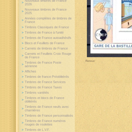
Nouveaux timbres de France
2026
Nouveaux timbres de France
2025
Années complètes de timbres de
France
Timbres Classiques de France
Timbres de France à l'unité
Timbres de France autoadhésifs
Blocs et Feuillets de France
Carnets de timbres de France
Carnets et Feuillets Croix Rouge
de France
Retour
Timbres de France Poste
aérienne
Affiches
Timbres de france Préoblitérés
Timbres de France Services
Timbres de France Taxes
Timbres variétés
Timbres et blocs de France
oblitérés
Timbres de France neufs avec
charnières
Timbres de France personnalisés
Timbres de France numéros
rouges de roulettes
Timbres de L.V.F.