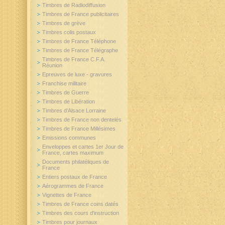
Timbres de Radiodiffusion
Timbres de France publicitaires
Timbres de grève
Timbres colis postaux
Timbres de France Téléphone
Timbres de France Télégraphe
Timbres de France C.F.A.
Réunion
Epreuves de luxe - gravures
Franchise militaire
Timbres de Guerre
Timbres de Libération
Timbres d'Alsace Lorraine
Timbres de France non dentelés
Timbres de France Millésimes
Emissions communes
Enveloppes et cartes 1er Jour de
France, cartes maximum
Documents philatéliques de
France
Entiers postaux de France
Aérogrammes de France
Vignettes de France
Timbres de France coins datés
Timbres des cours d'instruction
Timbres pour journaux