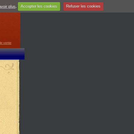
voir plus
.
Accepter les cookies
Refuser les cookies
guage
▼
de vente