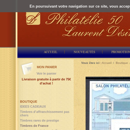
En poursuivant votre navigation sur ce site, vous accepte
ACCUEIL
NOUVEAUTÉS
PROMOTIO
Vous êtes ici :
Accueil
/
Boutique
MON PANIER
Voir le panier
Livraison gratuite à partir de 75€
d'achat !
BOUTIQUE
IDEES CADEAUX
Timbres d'affranchissement pas
chers
Timbres rares de prestige
Timbres de France