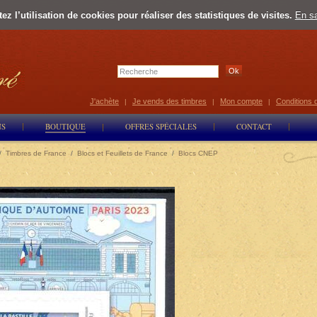
z l’utilisation de cookies pour réaliser des statistiques de visites.
En sa
Select Lan
J'achète
Je vends des timbres
Mon compte
Conditions 
|
|
|
NS
BOUTIQUE
OFFRES SPÉCIALES
CONTACT
/
Timbres de France
/
Blocs et Feuillets de France
/
Blocs CNEP