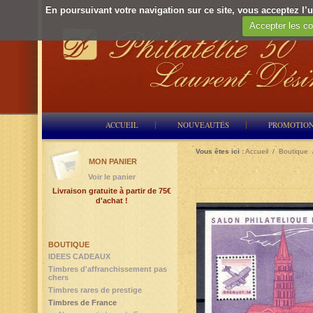
En poursuivant votre navigation sur ce site, vous acceptez l’ut
Accepter les co
ACCUEIL
NOUVEAUTÉS
PROMOTIO
Vous êtes ici :
Accueil
/
Boutique
MON PANIER
Voir le panier
Livraison gratuite à partir de 75€
d'achat !
BOUTIQUE
IDEES CADEAUX
Timbres d'affranchissement pas
chers
Timbres rares de prestige
Timbres de France