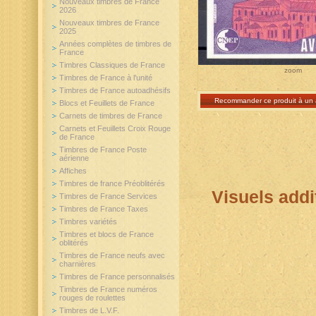
Nouveaux timbres de France
2026
Nouveaux timbres de France
2025
Années complètes de timbres de
France
Timbres Classiques de France
zoom
Timbres de France à l'unité
Timbres de France autoadhésifs
Recommander ce produit à un 
Blocs et Feuillets de France
Carnets de timbres de France
Carnets et Feuillets Croix Rouge
de France
Timbres de France Poste
aérienne
Affiches
Timbres de france Préoblitérés
Visuels addi
Timbres de France Services
Timbres de France Taxes
Timbres variétés
Timbres et blocs de France
oblitérés
Timbres de France neufs avec
charnières
Timbres de France personnalisés
Timbres de France numéros
rouges de roulettes
Timbres de L.V.F.