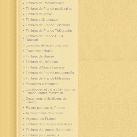
Timbres de Radiodiffusion
Timbres de France publicitaires
Timbres de grève
Timbres colis postaux
Timbres de France Téléphone
Timbres de France Télégraphe
Timbres de France C.F.A.
Réunion
Epreuves de luxe - gravures
Franchise militaire
Timbres de Guerre
Timbres de Libération
Timbres d'Alsace Lorraine
Timbres de France non dentelés
Timbres de France Millésimes
Emissions communes
Enveloppes et cartes 1er Jour de
France, cartes maximum
Documents philatéliques de
France
Entiers postaux de France
Aérogrammes de France
Vignettes de France
Timbres de France coins datés
Timbres des cours d'instruction
Timbres pour journaux