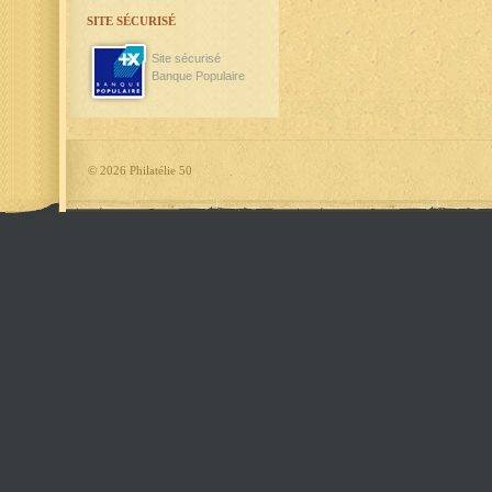
SITE SÉCURISÉ
Site sécurisé
Banque Populaire
©
2026 Philatélie 50