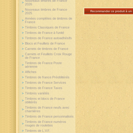
Nouveaux timbres de France
2026
Nouveaux timbres de France
Recommander ce produit à un 
2025
Années complètes de timbres de
France
Timbres Classiques de France
Timbres de France à l'unité
Timbres de France autoadhésifs
Blocs et Feuillets de France
Carnets de timbres de France
Carnets et Feuillets Croix Rouge
de France
Timbres de France Poste
aérienne
Affiches
Timbres de france Préoblitérés
Timbres de France Services
Timbres de France Taxes
Timbres variétés
Timbres et blocs de France
oblitérés
Timbres de France neufs avec
charnières
Timbres de France personnalisés
Timbres de France numéros
rouges de roulettes
Timbres de L.V.F.