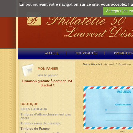
En poursuivant votre navigation sur ce site, vous acceptez l’ut
Accepter les co
ACCUEIL
NOUVEAUTÉS
PROMOTIO
Vous êtes ici :
Accueil
/
Boutique
MON PANIER
Voir le panier
Livraison gratuite à partir de 75€
d'achat !
BOUTIQUE
IDEES CADEAUX
Timbres d'affranchissement pas
chers
Timbres rares de prestige
Timbres de France
zoom