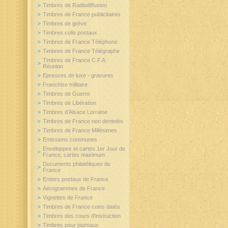
Timbres de Radiodiffusion
Timbres de France publicitaires
Timbres de grève
Timbres colis postaux
Timbres de France Téléphone
Timbres de France Télégraphe
Timbres de France C.F.A.
Réunion
Epreuves de luxe - gravures
Franchise militaire
Timbres de Guerre
Timbres de Libération
Timbres d'Alsace Lorraine
Timbres de France non dentelés
Timbres de France Millésimes
Emissions communes
Enveloppes et cartes 1er Jour de
France, cartes maximum
Documents philatéliques de
France
Entiers postaux de France
Aérogrammes de France
Vignettes de France
Timbres de France coins datés
Timbres des cours d'instruction
Timbres pour journaux