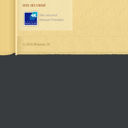
SITE SÉCURISÉ
Site sécurisé
Banque Populaire
©
2026 Philatélie 50