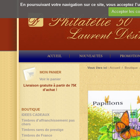
En poursuivant votre navigation sur ce site, vous acceptez l’ut
Accepter les co
ACCUEIL
NOUVEAUTÉS
PROMOTIO
Vous êtes ici :
Accueil
/
Boutique
MON PANIER
Voir le panier
Livraison gratuite à partir de 75€
d'achat !
BOUTIQUE
IDEES CADEAUX
Timbres d'affranchissement pas
chers
Timbres rares de prestige
Timbres de France