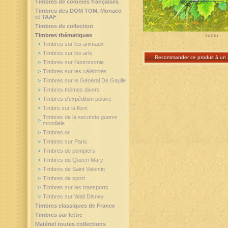
Timbres de colonies françaises
Timbres des DOM TOM, Monaco
et TAAF
Timbres de collection
Timbres thématiques
zoom
Timbres sur les animaux
Timbres sur les arts
Recommander ce produit à un 
Timbres sur l'astronomie
Timbres sur les célébrités
Timbres sur le Général De Gaulle
Timbres thèmes divers
Timbres d'expédition polaire
Timbre sur la flore
Timbres de la seconde guerre
mondiale
Timbres or
Timbres sur Paris
Timbres de pompiers
Timbres du Queen Mary
Timbres de Saint Valentin
Timbres de sport
Timbres sur les transports
Timbres sur Walt Disney
Timbres classiques de France
Timbres sur lettre
Matériel toutes collections