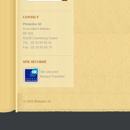
CONTACT
Philatélie 50
9,rue Albert Mahieu
BP 832
50108 Cherbourg Cedex
Tél. : 02 33 93 55 91
Fax : 02 33 93 56 74
SITE SÉCURISÉ
Site sécurisé
Banque Populaire
©
2026 Philatélie 50