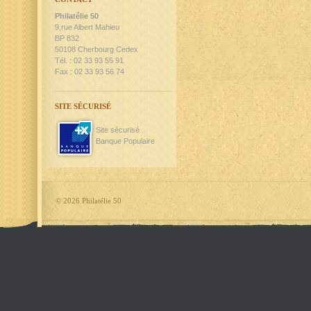
Philatélie 50
9,rue Albert Mahieu
BP 832
50108 Cherbourg Cedex
Tél. : 02 33 93 55 91
Fax : 02 33 93 56 74
SITE SÉCURISÉ
Site sécurisé
Banque Populaire
©
2026 Philatélie 50