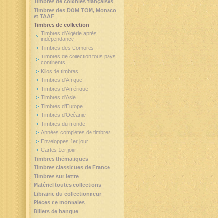
Timbres de colonies françaises
Timbres des DOM TOM, Monaco
et TAAF
Timbres de collection
Timbres d'Algérie après
indépendance
Timbres des Comores
Timbres de collection tous pays
continents
Kilos de timbres
Timbres d'Afrique
Timbres d'Amérique
Timbres d'Asie
Timbres d'Europe
Timbres d'Océanie
Timbres du monde
Années complètes de timbres
Enveloppes 1er jour
Cartes 1er jour
Timbres thématiques
Timbres classiques de France
Timbres sur lettre
Matériel toutes collections
Librairie du collectionneur
Pièces de monnaies
Billets de banque