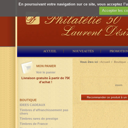
En poursuivant votre navigation sur ce site, vous acceptez l’ut
Accepter les co
ACCUEIL
NOUVEAUTÉS
PROMOTIO
Vous êtes ici :
Accueil
/
Boutique
MON PANIER
Voir le panier
Livraison gratuite à partir de 75€
d'achat !
zoom
Recommander ce produit à un 
BOUTIQUE
IDEES CADEAUX
Timbres d'affranchissement pas
chers
Timbres rares de prestige
Timbres de France