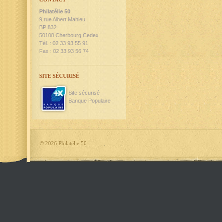
Philatélie 50
9,rue Albert Mahieu
BP 832
50108 Cherbourg Cedex
Tél. : 02 33 93 55 91
Fax : 02 33 93 56 74
SITE SÉCURISÉ
Site sécurisé
Banque Populaire
©
2026 Philatélie 50