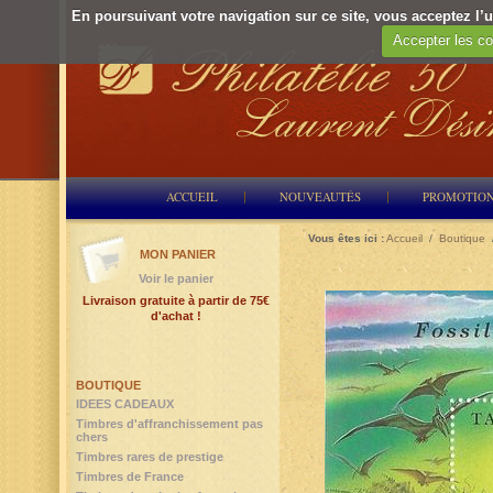
En poursuivant votre navigation sur ce site, vous acceptez l’ut
Accepter les co
ACCUEIL
NOUVEAUTÉS
PROMOTIO
Vous êtes ici :
Accueil
/
Boutique
MON PANIER
Voir le panier
Livraison gratuite à partir de 75€
d'achat !
BOUTIQUE
IDEES CADEAUX
Timbres d'affranchissement pas
chers
Timbres rares de prestige
Timbres de France