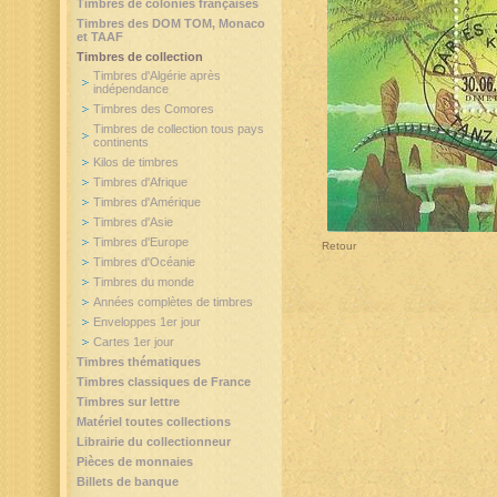
Timbres de colonies françaises
Timbres des DOM TOM, Monaco
et TAAF
Timbres de collection
Timbres d'Algérie après
indépendance
Timbres des Comores
Timbres de collection tous pays
continents
Kilos de timbres
Timbres d'Afrique
Timbres d'Amérique
Timbres d'Asie
Timbres d'Europe
Retour
Timbres d'Océanie
Timbres du monde
Années complètes de timbres
Enveloppes 1er jour
Cartes 1er jour
Timbres thématiques
Timbres classiques de France
Timbres sur lettre
Matériel toutes collections
Librairie du collectionneur
Pièces de monnaies
Billets de banque