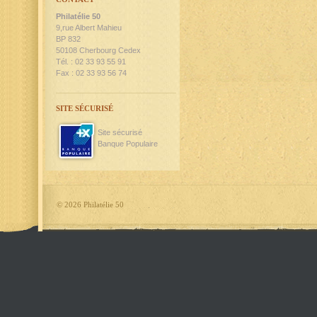
Philatélie 50
9,rue Albert Mahieu
BP 832
50108 Cherbourg Cedex
Tél. : 02 33 93 55 91
Fax : 02 33 93 56 74
SITE SÉCURISÉ
Site sécurisé
Banque Populaire
©
2026 Philatélie 50