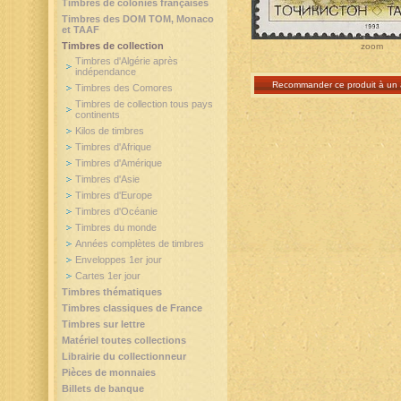
Timbres de colonies françaises
Timbres des DOM TOM, Monaco
et TAAF
Timbres de collection
zoom
Timbres d'Algérie après
indépendance
Recommander ce produit à un 
Timbres des Comores
Timbres de collection tous pays
continents
Kilos de timbres
Timbres d'Afrique
Timbres d'Amérique
Timbres d'Asie
Timbres d'Europe
Timbres d'Océanie
Timbres du monde
Années complètes de timbres
Enveloppes 1er jour
Cartes 1er jour
Timbres thématiques
Timbres classiques de France
Timbres sur lettre
Matériel toutes collections
Librairie du collectionneur
Pièces de monnaies
Billets de banque