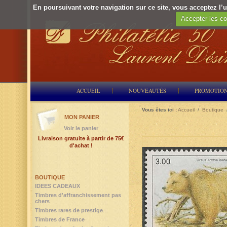
En poursuivant votre navigation sur ce site, vous acceptez l’ut
Accepter les co
ACCUEIL
NOUVEAUTÉS
PROMOTIO
Vous êtes ici :
Accueil
/
Boutique
MON PANIER
Voir le panier
Livraison gratuite à partir de 75€
d'achat !
BOUTIQUE
IDEES CADEAUX
Timbres d'affranchissement pas
chers
Timbres rares de prestige
Timbres de France