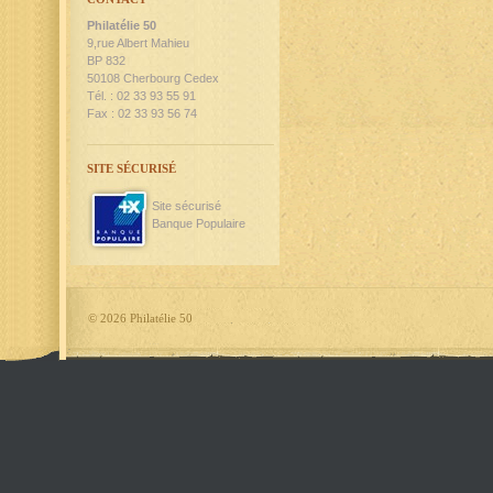
Philatélie 50
9,rue Albert Mahieu
BP 832
50108 Cherbourg Cedex
Tél. : 02 33 93 55 91
Fax : 02 33 93 56 74
SITE SÉCURISÉ
Site sécurisé
Banque Populaire
©
2026 Philatélie 50