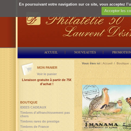
En poursuivant votre navigation sur ce site, vous acceptez l’ut
Accepter les co
ACCUEIL
NOUVEAUTÉS
PROMOTIO
Vous êtes ici :
Accueil
/
Boutique
MON PANIER
Voir le panier
Livraison gratuite à partir de 75€
d'achat !
BOUTIQUE
IDEES CADEAUX
Timbres d'affranchissement pas
chers
Timbres rares de prestige
Timbres de France