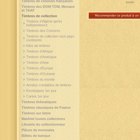
Timbres de colonies françaises
zoom
Timbres des DOM TOM, Monaco
et TAAF
Recommander ce produit à un 
Timbres de collection
Timbres d'Algérie après
indépendance
Timbres des Comores
Timbres de collection tous pays
continents
Kilos de timbres
Timbres d'Afrique
Timbres d'Amérique
Timbres d'Asie
Timbres d'Europe
Timbres d'Océanie
Timbres du monde
Années complètes de timbres
Enveloppes 1er jour
Cartes 1er jour
Timbres thématiques
Timbres classiques de France
Timbres sur lettre
Matériel toutes collections
Librairie du collectionneur
Pièces de monnaies
Billets de banque