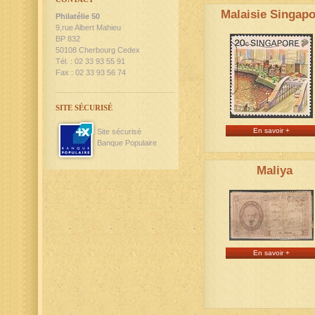
Malaisie Singap
Philatélie 50
9,rue Albert Mahieu
BP 832
50108 Cherbourg Cedex
Tél. : 02 33 93 55 91
Fax : 02 33 93 56 74
SITE SÉCURISÉ
En savoir +
Site sécurisé
Banque Populaire
Maliya
En savoir +