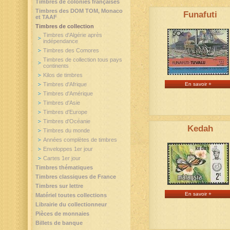
Timbres de colonies françaises
Timbres des DOM TOM, Monaco
Funafuti
et TAAF
Timbres de collection
Timbres d'Algérie après
indépendance
Timbres des Comores
Timbres de collection tous pays
continents
Kilos de timbres
Timbres d'Afrique
En savoir +
Timbres d'Amérique
Timbres d'Asie
Timbres d'Europe
Timbres d'Océanie
Kedah
Timbres du monde
Années complètes de timbres
Enveloppes 1er jour
Cartes 1er jour
Timbres thématiques
Timbres classiques de France
Timbres sur lettre
En savoir +
Matériel toutes collections
Librairie du collectionneur
Pièces de monnaies
Billets de banque