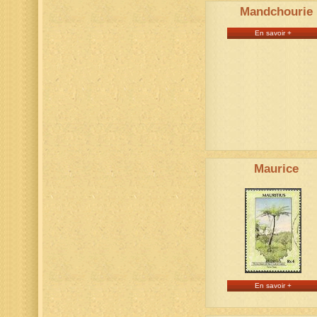
Mandchourie
En savoir +
Maurice
En savoir +