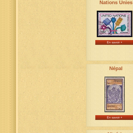
Nations Unies
En savoir +
Népal
En savoir +