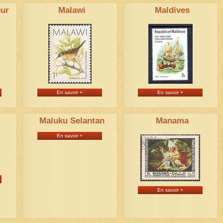
our
Malawi
Maldives
En savoir +
En savoir +
Maluku Selantan
Manama
En savoir +
En savoir +