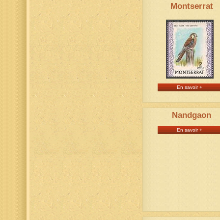
Montserrat
En savoir +
Nandgaon
En savoir +