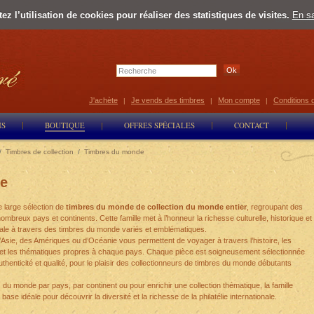
z l’utilisation de cookies pour réaliser des statistiques de visites.
En sa
Select Lan
J'achète
Je vends des timbres
Mon compte
Conditions 
|
|
|
NS
BOUTIQUE
OFFRES SPÉCIALES
CONTACT
/
Timbres de collection
/
Timbres du monde
e
e large sélection de
timbres du monde de collection du monde entier
, regroupant des
breux pays et continents. Cette famille met à l’honneur la richesse culturelle, historique et
tionale à travers des timbres du monde variés et emblématiques.
Asie, des Amériques ou d’Océanie vous permettent de voyager à travers l’histoire, les
 et les thématiques propres à chaque pays. Chaque pièce est soigneusement sélectionnée
uthenticité et qualité, pour le plaisir des collectionneurs de timbres du monde débutants
u monde par pays, par continent ou pour enrichir une collection thématique, la famille
base idéale pour découvrir la diversité et la richesse de la philatélie internationale.