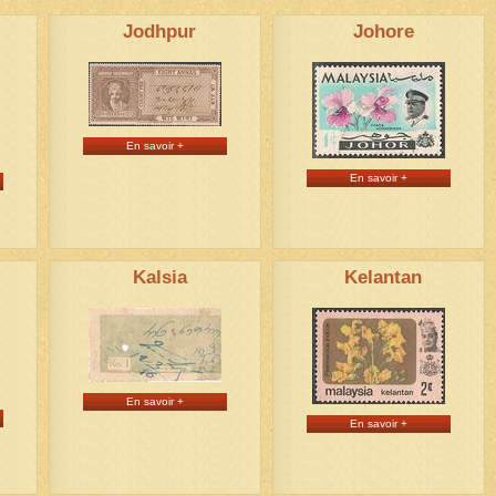
Jodhpur
Johore
En savoir +
En savoir +
Kalsia
Kelantan
En savoir +
En savoir +