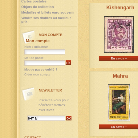
Cartes postales
Kishengarh
Objets de collection
Médailles et billets euro souvenir
Vendre ses timbres au meilleur
prix
MON COMPTE
Mon compte
Nom d'utilisateur
Mot de passe
En savoir +
Mot de passe oublié ?
Créer mon compte
Mahra
NEWSLETTER
Inscrivez-vous pour
bénéficier d'offres
exclusives !
En savoir +
CONTACT