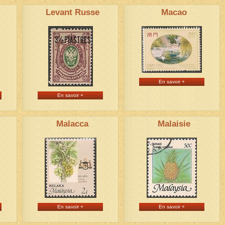
Levant Russe
Macao
En savoir +
En savoir +
Malacca
Malaisie
En savoir +
En savoir +