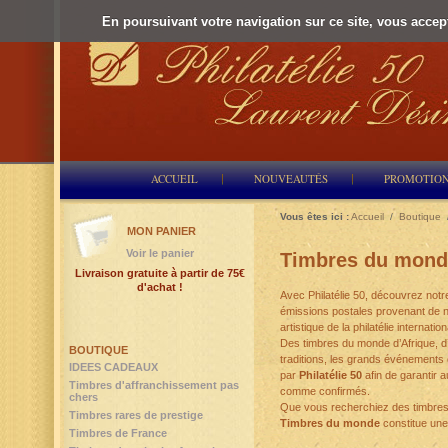
En poursuivant votre navigation sur ce site, vous accepte
ACCUEIL
NOUVEAUTÉS
PROMOTIO
Vous êtes ici :
Accueil
/
Boutique
MON PANIER
Voir le panier
Timbres du mond
Livraison gratuite à partir de 75€
d'achat !
Avec Philatélie 50, découvrez notr
émissions postales provenant de nom
artistique de la philatélie interna
Des timbres du monde d’Afrique, d’
BOUTIQUE
traditions, les grands événements
IDEES CADEAUX
par
Philatélie 50
afin de garantir a
Timbres d'affranchissement pas
comme confirmés.
chers
Que vous recherchiez des timbres d
Timbres rares de prestige
Timbres du monde
constitue une 
Timbres de France