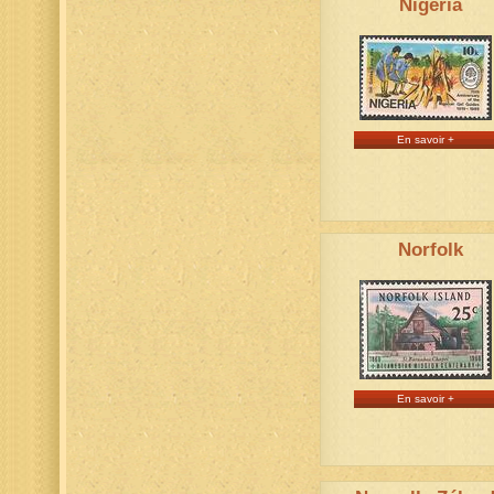
Nigéria
En savoir +
Norfolk
En savoir +