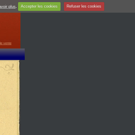
voir plus
.
Accepter les cookies
Refuser les cookies
guage
▼
de vente