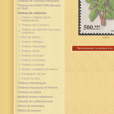
Timbres de colonies françaises
Timbres des DOM TOM, Monaco
et TAAF
Timbres de collection
Timbres d'Algérie après
indépendance
Timbres des Comores
Timbres de collection tous pays
continents
Kilos de timbres
zoom
Timbres d'Afrique
Timbres d'Amérique
Recommander ce produit à un 
Timbres d'Asie
Timbres d'Europe
Timbres d'Océanie
Timbres du monde
Années complètes de timbres
Enveloppes 1er jour
Cartes 1er jour
Timbres thématiques
Timbres classiques de France
Timbres sur lettre
Matériel toutes collections
Librairie du collectionneur
Pièces de monnaies
Billets de banque