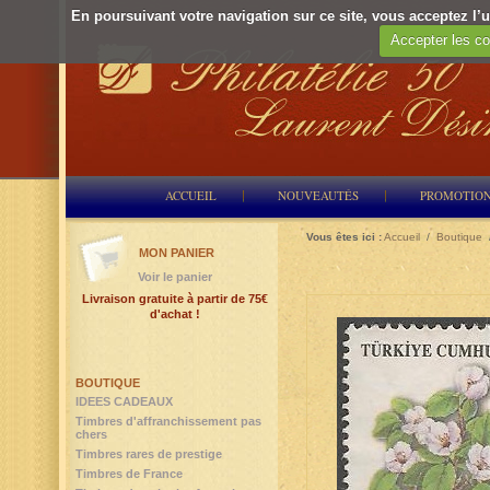
En poursuivant votre navigation sur ce site, vous acceptez l’ut
Accepter les co
ACCUEIL
NOUVEAUTÉS
PROMOTIO
Vous êtes ici :
Accueil
/
Boutique
MON PANIER
Voir le panier
Livraison gratuite à partir de 75€
d'achat !
BOUTIQUE
IDEES CADEAUX
Timbres d'affranchissement pas
chers
Timbres rares de prestige
Timbres de France