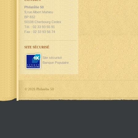
Philatélie 50
9,rue Albert Mahieu
BP 832
50108 Cherbourg Cedex
Tél. : 02 33 93 55 91
Fax : 02 33 93 56 74
SITE SÉCURISÉ
Site sécurisé
Banque Populaire
©
2026 Philatélie 50