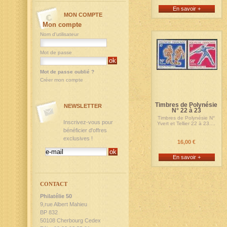
En savoir +
MON COMPTE
Mon compte
Nom d'utilisateur
Mot de passe
Mot de passe oublié ?
Créer mon compte
Timbres de Polynésie
NEWSLETTER
N° 22 à 23
Timbres de Polynésie N°
Inscrivez-vous pour
Yvert et Tellier 22 à 23....
bénéficier d'offres
exclusives !
16,00 €
En savoir +
CONTACT
Philatélie 50
9,rue Albert Mahieu
BP 832
50108 Cherbourg Cedex