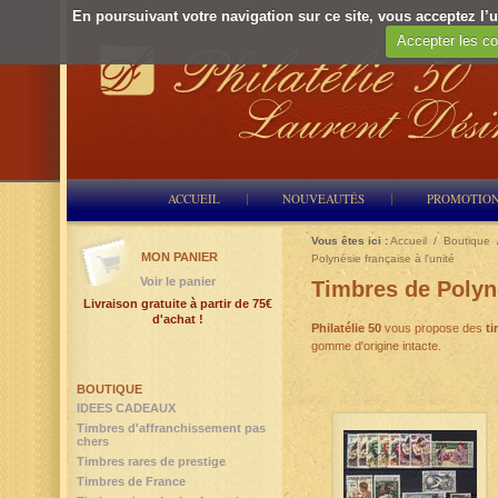
En poursuivant votre navigation sur ce site, vous acceptez l’ut
Accepter les co
ACCUEIL
NOUVEAUTÉS
PROMOTIO
Vous êtes ici :
Accueil
/
Boutique
MON PANIER
Polynésie française à l'unité
Voir le panier
Timbres de Polyné
Livraison gratuite à partir de 75€
d'achat !
Philatélie 50
vous propose des
ti
gomme d'origine intacte.
BOUTIQUE
IDEES CADEAUX
Timbres d'affranchissement pas
chers
Timbres rares de prestige
Timbres de France