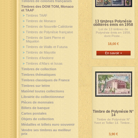
Timbres de colonies françaises
Timbres des DOM TOM, Monaco
et TAAF
Timbres TAAF
Timbres de Monaco
13 timbres Polynésie
oblitérés émis en 1958
Timbres de Nouvelle-Calédonie
Lot de 13 timbres de
Timbres de Polynésie française
Polynésie émis en 1958,
dont Poste...
Timbres de Saint Pierre et
Miquelon
18,00 €
Timbres de Wallis et Futuna
Timbres de Mayotte
En savoir +
Timbres d'Andorre
Timbres d'Afars et Issas
Timbres de collection
Timbres thématiques
Timbres classiques de France
Timbres sur lettre
Matériel toutes collections
Librairie du collectionneur
Pièces de monnaies
Billets de banque
Timbre de Polynésie N°
Cartes postales
14
Objets de collection
Timbre de Polynésie N°
Yvert et Tellier 14. Timbre...
Médailles et billets euro souvenir
Vendre ses timbres au meilleur
prix
3,90 €