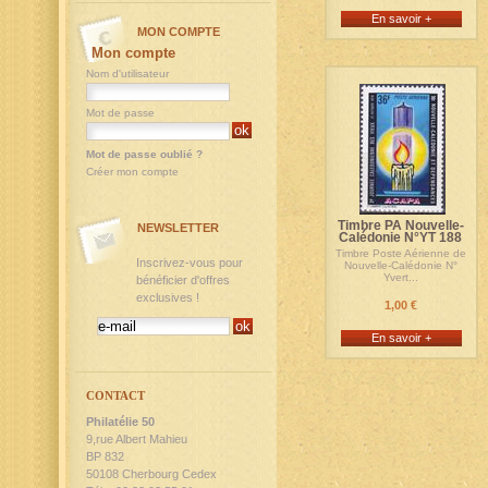
En savoir +
MON COMPTE
Mon compte
Nom d'utilisateur
Mot de passe
Mot de passe oublié ?
Créer mon compte
Timbre PA Nouvelle-
NEWSLETTER
Calédonie N°YT 188
Timbre Poste Aérienne de
Inscrivez-vous pour
Nouvelle-Calédonie N°
Yvert...
bénéficier d'offres
exclusives !
1,00 €
En savoir +
CONTACT
Philatélie 50
9,rue Albert Mahieu
BP 832
50108 Cherbourg Cedex