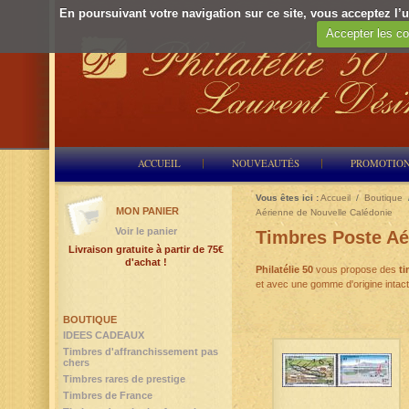
En poursuivant votre navigation sur ce site, vous acceptez l’ut
Accepter les co
ACCUEIL
NOUVEAUTÉS
PROMOTIO
Vous êtes ici :
Accueil
/
Boutique
MON PANIER
Aérienne de Nouvelle Calédonie
Voir le panier
Timbres Poste Aé
Livraison gratuite à partir de 75€
d'achat !
Philatélie 50
vous propose des
ti
et avec une gomme d'origine intact
BOUTIQUE
IDEES CADEAUX
Timbres d'affranchissement pas
chers
Timbres rares de prestige
Timbres de France