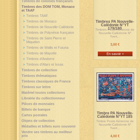
Timbres de colonies françaises
Timbres des DOM TOM, Monaco
et TAAF
Timbres TAAF
Timbres de Monaco
Timbres PA Nouvelle-
Calédonie N°YT
Timbres de Nouvelle-Calédonie
179/180
Timbres Poste Aérienne de
Timbres de Polynésie française
Nouvelle-Calédonie N°
Yvert...
Timbres de Saint Pierre et
Miquelon
3,00 €
Timbres de Wallis et Futuna
Timbres de Mayotte
En savoir +
Timbres d'Andorre
Timbres d'Afars et Issas
Timbres de collection
Timbres thématiques
Timbres classiques de France
Timbres sur lettre
Matériel toutes collections
Librairie du collectionneur
Pièces de monnaies
Billets de banque
Timbre PA Nouvelle-
Cartes postales
Calédonie N°YT 185
Objets de collection
Timbre Poste Aérienne de
Nouvelle-Calédonie N°
Médailles et billets euro souvenir
Yvert...
Vendre ses timbres au meilleur
prix
4,00 €