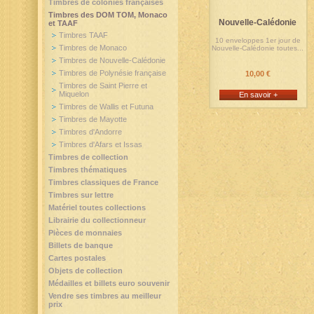
Timbres de colonies françaises
Timbres des DOM TOM, Monaco
Nouvelle-Calédonie
et TAAF
Timbres TAAF
10 enveloppes 1er jour de
Timbres de Monaco
Nouvelle-Calédonie toutes...
Timbres de Nouvelle-Calédonie
Timbres de Polynésie française
10,00 €
Timbres de Saint Pierre et
Miquelon
En savoir +
Timbres de Wallis et Futuna
Timbres de Mayotte
Timbres d'Andorre
Timbres d'Afars et Issas
Timbres de collection
Timbres thématiques
Timbres classiques de France
Timbres sur lettre
Matériel toutes collections
Librairie du collectionneur
Pièces de monnaies
Billets de banque
Cartes postales
Objets de collection
Médailles et billets euro souvenir
Vendre ses timbres au meilleur
prix