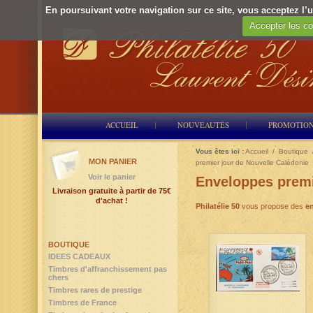
En poursuivant votre navigation sur ce site, vous acceptez l’ut
Accepter les co
ACCUEIL
NOUVEAUTÉS
PROMOTIO
Vous êtes ici :
Accueil
/
Boutique
MON PANIER
premier jour de Nouvelle Calédonie
Voir le panier
Enveloppes premi
Livraison gratuite à partir de 75€
d'achat !
Philatélie 50
vous propose des
e
BOUTIQUE
IDEES CADEAUX
Timbres d'affranchissement pas
chers
Timbres rares de prestige
Timbres de France