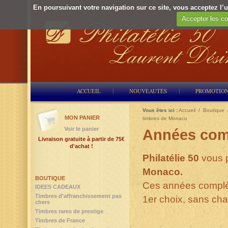
En poursuivant votre navigation sur ce site, vous acceptez l’ut
Accepter les co
ACCUEIL
NOUVEAUTÉS
PROMOTIO
Vous êtes ici :
Accueil
/
Boutique
MON PANIER
timbres de Monaco
Voir le panier
Années com
Livraison gratuite à partir de 75€
d'achat !
Philatélie 50
vous 
Monaco.
BOUTIQUE
Ces années complè
IDEES CADEAUX
Timbres d'affranchissement pas
1er choix, sans cha
chers
Timbres rares de prestige
Timbres de France