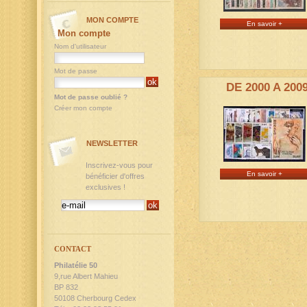
MON COMPTE
En savoir +
Mon compte
Nom d'utilisateur
Mot de passe
DE 2000 A 200
Mot de passe oublié ?
Créer mon compte
NEWSLETTER
Inscrivez-vous pour
En savoir +
bénéficier d'offres
exclusives !
CONTACT
Philatélie 50
9,rue Albert Mahieu
BP 832
50108 Cherbourg Cedex