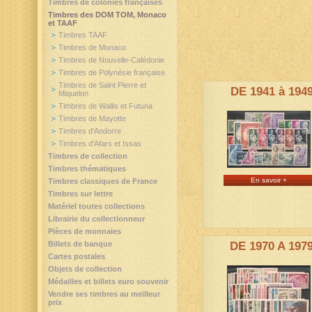
Timbres de colonies françaises
Timbres des DOM TOM, Monaco
et TAAF
Timbres TAAF
Timbres de Monaco
Timbres de Nouvelle-Calédonie
Timbres de Polynésie française
Timbres de Saint Pierre et
DE 1941 à 194
Miquelon
Timbres de Wallis et Futuna
Timbres de Mayotte
Timbres d'Andorre
Timbres d'Afars et Issas
Timbres de collection
Timbres thématiques
En savoir +
Timbres classiques de France
Timbres sur lettre
Matériel toutes collections
Librairie du collectionneur
Pièces de monnaies
Billets de banque
DE 1970 A 197
Cartes postales
Objets de collection
Médailles et billets euro souvenir
Vendre ses timbres au meilleur
prix