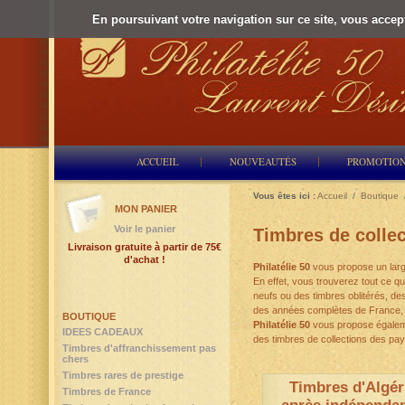
En poursuivant votre navigation sur ce site, vous accepte
ACCUEIL
NOUVEAUTÉS
PROMOTIO
Vous êtes ici :
Accueil
/
Boutique
MON PANIER
Voir le panier
Timbres de collec
Livraison gratuite à partir de 75€
d'achat !
Philatélie 50
vous propose un large
En effet, vous trouverez tout ce q
neufs ou des timbres oblitérés, de
des années complètes de France, d
BOUTIQUE
Philatélie 50
vous propose égalemen
IDEES CADEAUX
des timbres de collections des pa
Timbres d'affranchissement pas
chers
Timbres rares de prestige
Timbres d'Algér
Timbres de France