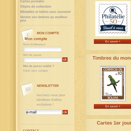
Cartes postales
Objets de collection
Médailles et billets euro souvenir
Vendre ses timbres au meilleur
prix
MON COMPTE
Mon compte
En savoir +
Nom d'utilisateur
Mot de passe
Timbres du mon
Mot de passe oublié ?
Créer mon compte
NEWSLETTER
Inscrivez-vous pour
bénéficier d'offres
exclusives !
En savoir +
Cartes 1er jou
CONTACT