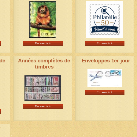
En savoir +
En savoir +
de
Années complètes de
Enveloppes 1er jour
timbres
En savoir +
En savoir +
r