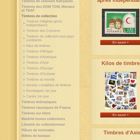
après indépenda
Timbres de colonies françaises
Timbres des DOM TOM, Monaco
et TAAF
Timbres de collection
Timbres d'Algérie après
indépendance
Timbres des Comores
Timbres de collection tous pays
continents
En savoir +
Kilos de timbres
Timbres d'Afrique
Timbres d'Amérique
Kilos de timbre
Timbres d'Asie
Timbres d'Europe
Timbres d'Océanie
Timbres du monde
Années complètes de timbres
Enveloppes 1er jour
Cartes 1er jour
Timbres thématiques
Timbres classiques de France
Timbres sur lettre
En savoir +
Matériel toutes collections
Librairie du collectionneur
Pièces de monnaies
Timbres d'Asi
Billets de banque