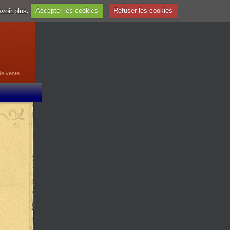
voir plus
.
Accepter les cookies
Refuser les cookies
guage
▼
de vente
,