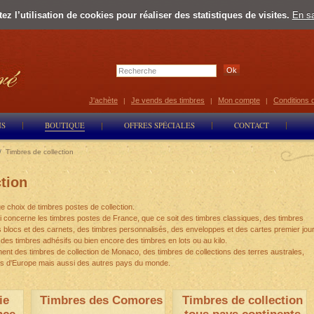
z l’utilisation de cookies pour réaliser des statistiques de visites.
En sa
Select Lan
J'achète
Je vends des timbres
Mon compte
Conditions 
|
|
|
NS
BOUTIQUE
OFFRES SPÉCIALES
CONTACT
/
Timbres de collection
tion
 choix de timbres postes de collection.
ui concerne les timbres postes de France, que ce soit des timbres classiques, des timbres
s blocs et des carnets, des timbres personnalisés, des enveloppes et des cartes premier jour
es timbres adhésifs ou bien encore des timbres en lots ou au kilo.
t des timbres de collection de Monaco, des timbres de collections des terres australes,
ys d'Europe mais aussi des autres pays du monde.
ie
Timbres des Comores
Timbres de collection