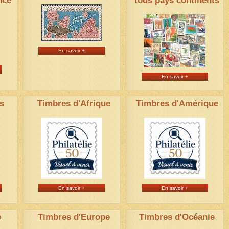
nce
tous pays continents
En savoir +
En savoir +
s
Timbres d'Afrique
Timbres d'Amérique
En savoir +
En savoir +
e
Timbres d'Europe
Timbres d'Océanie