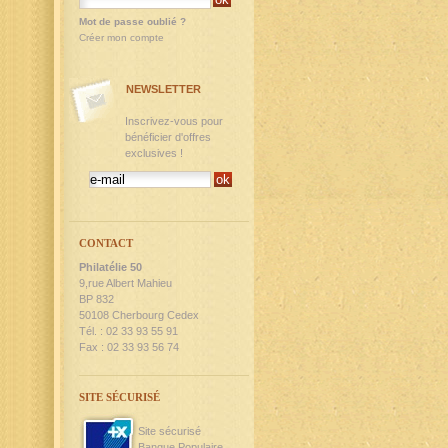
Mot de passe oublié ?
Créer mon compte
NEWSLETTER
Inscrivez-vous pour
bénéficier d'offres
exclusives !
CONTACT
Philatélie 50
9,rue Albert Mahieu
BP 832
50108 Cherbourg Cedex
Tél. : 02 33 93 55 91
Fax : 02 33 93 56 74
SITE SÉCURISÉ
Site sécurisé
Banque Populaire