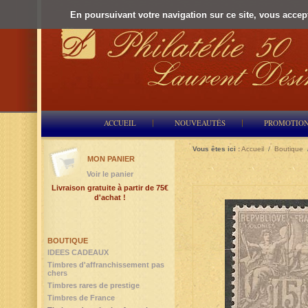
En poursuivant votre navigation sur ce site, vous accepte
ACCUEIL
NOUVEAUTÉS
PROMOTIO
Vous êtes ici :
Accueil
/
Boutique
MON PANIER
Voir le panier
Livraison gratuite à partir de 75€
d'achat !
BOUTIQUE
IDEES CADEAUX
Timbres d'affranchissement pas
chers
Timbres rares de prestige
Timbres de France