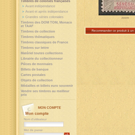
Timbres de colonies françaises
Avant indépendance
Avant et après indépendance
Grandes séries coloniales
zoom
Timbres des DOM TOM, Monaco
et TAAF
Recommander ce produit à un 
Timbres de collection
Timbres thématiques
Timbres classiques de France
Timbres sur lettre
Matériel toutes collections
Librairie du collectionneur
Pièces de monnaies
Billets de banque
Cartes postales
Objets de collection
Médailles et billets euro souvenir
Vendre ses timbres au meilleur
prix
MON COMPTE
Mon compte
Nom d'utilisateur
Mot de passe