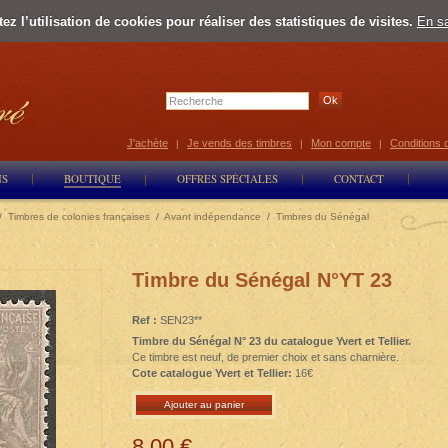
z l’utilisation de cookies pour réaliser des statistiques de visites.
En sa
Select Lan
J'achète
Je vends des timbres
Mon compte
Conditions 
|
|
|
NS
BOUTIQUE
OFFRES SPÉCIALES
CONTACT
/
Timbres de colonies françaises
/
Avant indépendance
/
Timbres du Sénégal
Timbre du Sénégal N°YT 23
Ref :
SEN23**
Timbre du Sénégal N° 23 du catalogue Yvert et Tellier.
Ce timbre est neuf, de premier choix et sans charnière.
Cote catalogue Yvert et Tellier:
16€
Ajouter au panier
8,00 €