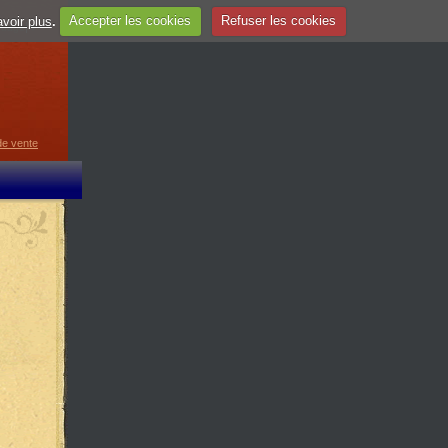
voir plus
.
Accepter les cookies
Refuser les cookies
guage
▼
de vente