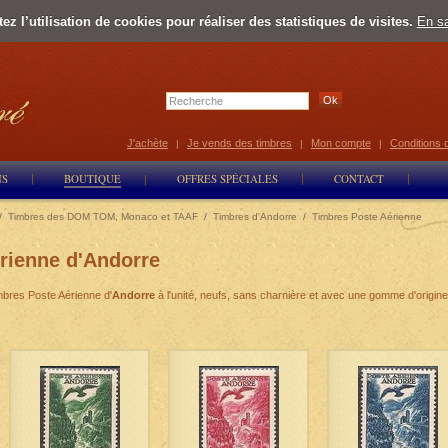
z l’utilisation de cookies pour réaliser des statistiques de visites.
En sa
Select Lan
J'achète
Je vends des timbres
Mon compte
Conditions 
|
|
|
NS
BOUTIQUE
OFFRES SPÉCIALES
CONTACT
/
Timbres des DOM TOM, Monaco et TAAF
/
Timbres d'Andorre
/
Timbres Poste Aérienne
rienne d'Andorre
bres Poste Aérienne d'
Andorre
à l'unité, neufs, sans charnière et avec une gomme d'origine