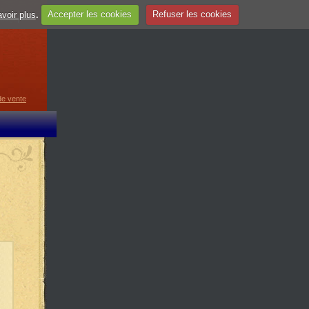
voir plus
.
Accepter les cookies
Refuser les cookies
guage
▼
de vente