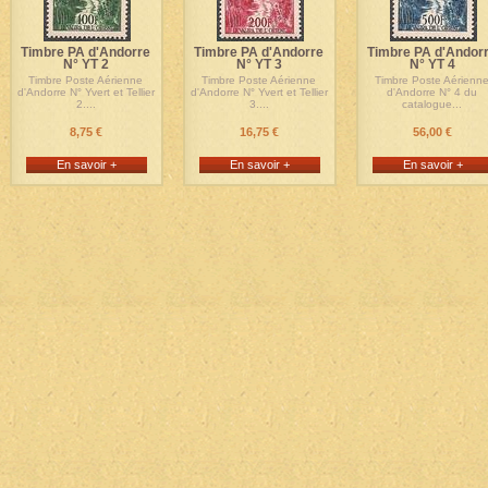
Timbre PA d'Andorre
Timbre PA d'Andorre
Timbre PA d'Andor
N° YT 2
N° YT 3
N° YT 4
Timbre Poste Aérienne
Timbre Poste Aérienne
Timbre Poste Aérienn
d'Andorre N° Yvert et Tellier
d'Andorre N° Yvert et Tellier
d'Andorre N° 4 du
2....
3....
catalogue...
8,75 €
16,75 €
56,00 €
En savoir +
En savoir +
En savoir +