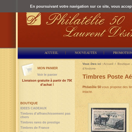
En poursuivant votre navigation sur ce site, vous accepte
ACCUEIL
NOUVEAUTÉS
PROMOTIO
Vous êtes ici :
Accueil
/
Boutique
MON PANIER
d'Andorre
Voir le panier
Timbres Poste Aé
Livraison gratuite à partir de 75€
d'achat !
Philatélie 50
vous propose des tim
intacte.
BOUTIQUE
IDEES CADEAUX
Timbres d'affranchissement pas
chers
Timbres rares de prestige
Timbres de France