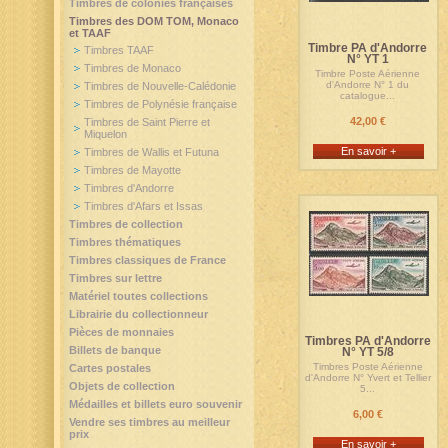
Timbres de colonies françaises
Timbres des DOM TOM, Monaco
et TAAF
Timbre PA d'Andorre
Timbres TAAF
N° YT 1
Timbres de Monaco
Timbre Poste Aérienne
d'Andorre N° 1 du
Timbres de Nouvelle-Calédonie
catalogue...
Timbres de Polynésie française
42,00 €
Timbres de Saint Pierre et
Miquelon
En savoir +
Timbres de Wallis et Futuna
Timbres de Mayotte
Timbres d'Andorre
Timbres d'Afars et Issas
Timbres de collection
Timbres thématiques
Timbres classiques de France
Timbres sur lettre
Matériel toutes collections
Librairie du collectionneur
Pièces de monnaies
Timbres PA d'Andorre
Billets de banque
N° YT 5/8
Timbres Poste Aérienne
Cartes postales
d'Andorre N° Yvert et Tellier
Objets de collection
5...
Médailles et billets euro souvenir
6,00 €
Vendre ses timbres au meilleur
prix
En savoir +