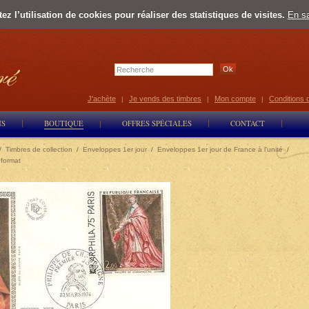
z l’utilisation de cookies pour réaliser des statistiques de visites.
En sa
Select Lan
J'achète
Je vends des timbres
Mon compte
Conditions 
|
|
|
NS
BOUTIQUE
OFFRES SPÉCIALES
CONTACT
/
Timbres de collection
/
Enveloppes 1er jour
/
Enveloppes 1er jour de France à l'unité
/
 format