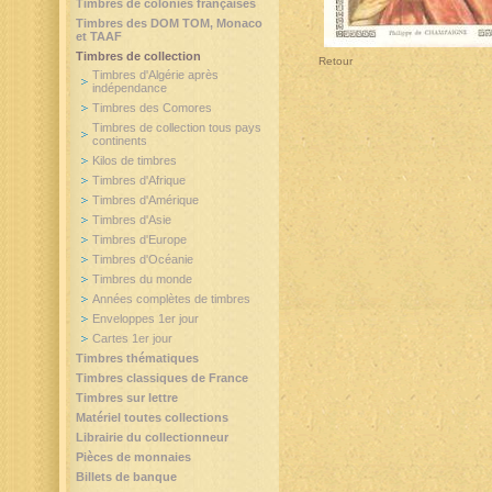
Timbres de colonies françaises
Timbres des DOM TOM, Monaco
et TAAF
Timbres de collection
Retour
Timbres d'Algérie après
indépendance
Timbres des Comores
Timbres de collection tous pays
continents
Kilos de timbres
Timbres d'Afrique
Timbres d'Amérique
Timbres d'Asie
Timbres d'Europe
Timbres d'Océanie
Timbres du monde
Années complètes de timbres
Enveloppes 1er jour
Cartes 1er jour
Timbres thématiques
Timbres classiques de France
Timbres sur lettre
Matériel toutes collections
Librairie du collectionneur
Pièces de monnaies
Billets de banque