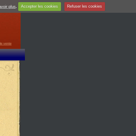
voir plus
.
Accepter les cookies
Refuser les cookies
guage
▼
de vente