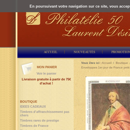
En poursuivant votre navigation sur ce site, vous accepte
ACCUEIL
NOUVEAUTÉS
PROMOTIO
Vous êtes ici :
Accueil
/
Boutique
MON PANIER
Enveloppes 1er jour de France petit
Voir le panier
Livraison gratuite à partir de 75€
d'achat !
BOUTIQUE
IDEES CADEAUX
Timbres d'affranchissement pas
chers
Timbres rares de prestige
Timbres de France