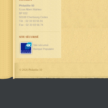
Philatélie 50
9,rue Albert Mahieu
BP 832
50108 Cherbourg Cedex
Tél. : 02 33 93 55 91
Fax : 02 33 93 56 74
SITE SÉCURISÉ
Site sécurisé
Banque Populaire
©
2026 Philatélie 50