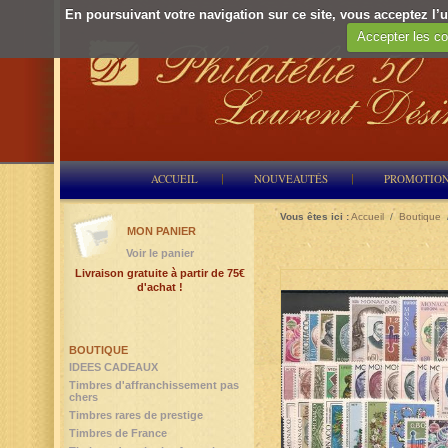
En poursuivant votre navigation sur ce site, vous acceptez l’ut
Accepter les co
ACCUEIL
NOUVEAUTÉS
PROMOTIO
Vous êtes ici :
Accueil
/
Boutique
MON PANIER
Voir le panier
Livraison gratuite à partir de 75€
d'achat !
BOUTIQUE
IDEES CADEAUX
Timbres d'affranchissement pas
chers
Timbres rares de prestige
Timbres de France