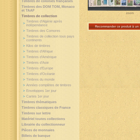
Timbres de colonies françaises
Timbres des DOM TOM, Monaco
et TAAF
zoom
Timbres de collection
Timbres d'Algérie après
indépendance
Recommander ce produit à un 
Timbres des Comores
Timbres de collection tous pays
continents
Kilos de timbres
Timbres d'Afrique
Timbres d'Amérique
Timbres d'Asie
Timbres d'Europe
Timbres d'Océanie
Timbres du monde
Années complètes de timbres
Enveloppes 1er jour
Cartes 1er jour
Timbres thématiques
Timbres classiques de France
Timbres sur lettre
Matériel toutes collections
Librairie du collectionneur
Pièces de monnaies
Billets de banque