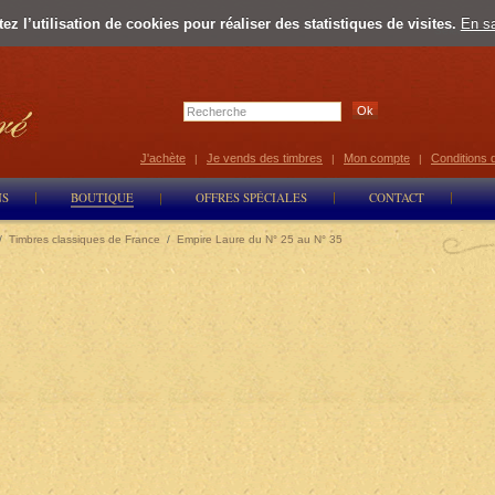
z l’utilisation de cookies pour réaliser des statistiques de visites.
En sa
Select Lan
J'achète
Je vends des timbres
Mon compte
Conditions 
|
|
|
NS
BOUTIQUE
OFFRES SPÉCIALES
CONTACT
/
Timbres classiques de France
/
Empire Laure du N° 25 au N° 35