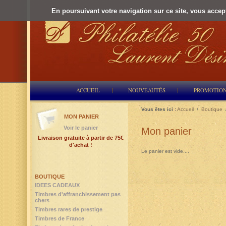
En poursuivant votre navigation sur ce site, vous accepte
ACCUEIL
NOUVEAUTÉS
PROMOTIO
Vous êtes ici :
Accueil
/
Boutique
MON PANIER
Voir le panier
Mon panier
Livraison gratuite à partir de 75€
d'achat !
Le panier est vide....
BOUTIQUE
IDEES CADEAUX
Timbres d'affranchissement pas
chers
Timbres rares de prestige
Timbres de France