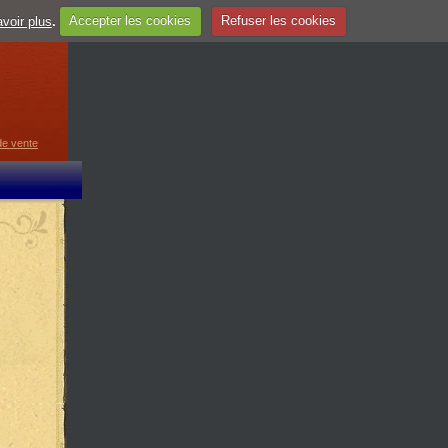
voir plus
.
Accepter les cookies
Refuser les cookies
guage
▼
de vente