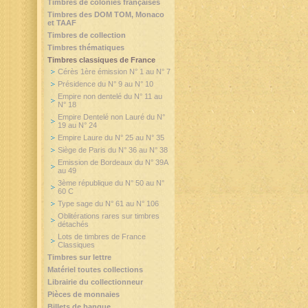
Timbres de colonies françaises
Timbres des DOM TOM, Monaco
et TAAF
Timbres de collection
Timbres thématiques
Timbres classiques de France
Cérès 1ère émission N° 1 au N° 7
Présidence du N° 9 au N° 10
Empire non dentelé du N° 11 au
N° 18
Empire Dentelé non Lauré du N°
19 au N° 24
Empire Laure du N° 25 au N° 35
Siège de Paris du N° 36 au N° 38
Emission de Bordeaux du N° 39A
au 49
3ème république du N° 50 au N°
60 C
Type sage du N° 61 au N° 106
Oblitérations rares sur timbres
détachés
Lots de timbres de France
Classiques
Timbres sur lettre
Matériel toutes collections
Librairie du collectionneur
Pièces de monnaies
Billets de banque