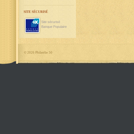
SITE SÉCURISÉ
Site sécurisé
Banque Populaire
©
2026 Philatélie 50