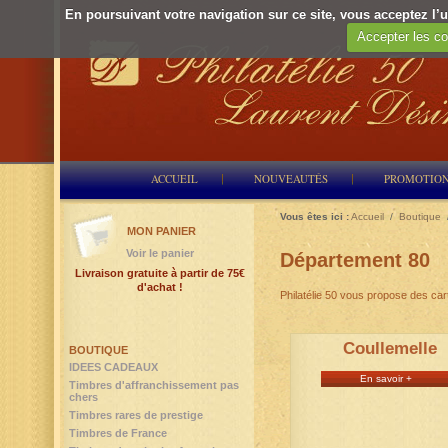
En poursuivant votre navigation sur ce site, vous acceptez l’ut
Accepter les co
ACCUEIL
NOUVEAUTÉS
PROMOTIO
Vous êtes ici :
Accueil
/
Boutique
MON PANIER
Voir le panier
Département 80
Livraison gratuite à partir de 75€
d'achat !
Philatélie 50 vous propose des ca
Coullemelle
BOUTIQUE
IDEES CADEAUX
En savoir +
Timbres d'affranchissement pas
chers
Timbres rares de prestige
Timbres de France