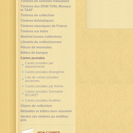
Timbres de colonies françaises
Timbres des DOM TOM, Monaco
et TAAF
Timbres de collection
Timbres thématiques
Timbres classiques de France
Timbres sur lettre
Matériel toutes collections
Librairie du collectionneur
Pièces de monnaies
Billets de banque
Cartes postales
Cartes postales par
départements
Cartes postales étrangères
Lots de cartes postales
anciennes
Cartes postales par thème
Cartes postales Germaine
BOURET
Cartes postales brodées
Objets de collection
Médailles et billets euro souvenir
Vendre ses timbres au meilleur
prix
MON COMPTE