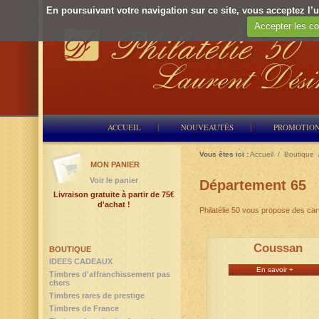
En poursuivant votre navigation sur ce site, vous acceptez l’ut
Accepter les co
ACCUEIL
NOUVEAUTÉS
PROMOTIO
Vous êtes ici :
Accueil
/
Boutique
MON PANIER
Voir le panier
Département 65
Livraison gratuite à partir de 75€
d'achat !
Philatélie 50 vous propose des ca
Coussan
BOUTIQUE
IDEES CADEAUX
En savoir +
Timbres d'affranchissement pas
chers
Timbres rares de prestige
Timbres de France