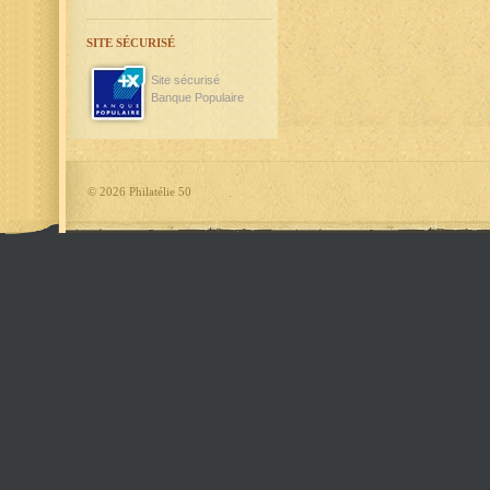
SITE SÉCURISÉ
Site sécurisé
Banque Populaire
©
2026 Philatélie 50