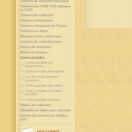
Timbres de colonies françaises
Timbres des DOM TOM, Monaco
et TAAF
Timbres de collection
Timbres thématiques
Timbres classiques de France
Timbres sur lettre
Matériel toutes collections
Librairie du collectionneur
Pièces de monnaies
Billets de banque
Cartes postales
Cartes postales par
départements
Cartes postales étrangères
Lots de cartes postales
anciennes
Cartes postales par thème
Cartes postales Germaine
BOURET
Cartes postales brodées
Objets de collection
Médailles et billets euro souvenir
Vendre ses timbres au meilleur
prix
MON COMPTE