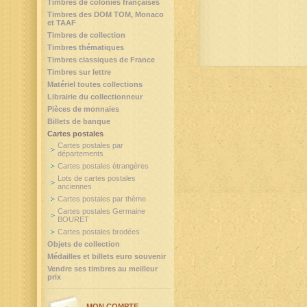
Timbres de colonies françaises
Timbres des DOM TOM, Monaco
et TAAF
Timbres de collection
Timbres thématiques
Timbres classiques de France
Timbres sur lettre
Matériel toutes collections
Librairie du collectionneur
Pièces de monnaies
Billets de banque
Cartes postales
Cartes postales par
départements
Cartes postales étrangères
Lots de cartes postales
anciennes
Cartes postales par thème
Cartes postales Germaine
BOURET
Cartes postales brodées
Objets de collection
Médailles et billets euro souvenir
Vendre ses timbres au meilleur
prix
MON COMPTE