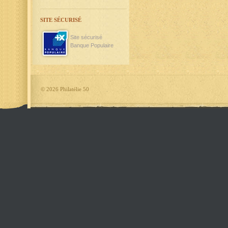
SITE SÉCURISÉ
Site sécurisé
Banque Populaire
©
2026 Philatélie 50