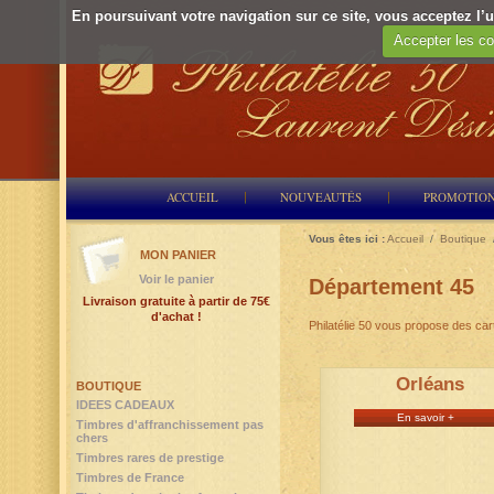
En poursuivant votre navigation sur ce site, vous acceptez l’ut
Accepter les co
ACCUEIL
NOUVEAUTÉS
PROMOTIO
Vous êtes ici :
Accueil
/
Boutique
MON PANIER
Voir le panier
Département 45
Livraison gratuite à partir de 75€
d'achat !
Philatélie 50 vous propose des ca
Orléans
BOUTIQUE
IDEES CADEAUX
En savoir +
Timbres d'affranchissement pas
chers
Timbres rares de prestige
Timbres de France