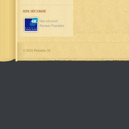
SITE SÉCURISÉ
Site sécurisé
Banque Populaire
©
2026 Philatélie 50