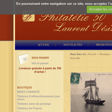
En poursuivant votre navigation sur ce site, vous acceptez l’ut
Accepter les co
ACCUEIL
NOUVEAUTÉS
PROMOTIO
Vous êtes ici :
Accueil
/
Boutique
MON PANIER
Granville
Voir le panier
Livraison gratuite à partir de 75€
d'achat !
BOUTIQUE
IDEES CADEAUX
Timbres d'affranchissement pas
chers
Timbres rares de prestige
Timbres de France