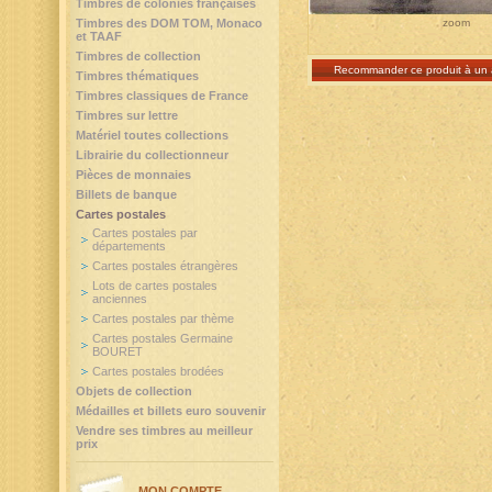
Timbres de colonies françaises
zoom
Timbres des DOM TOM, Monaco
et TAAF
Timbres de collection
Recommander ce produit à un 
Timbres thématiques
Timbres classiques de France
Timbres sur lettre
Matériel toutes collections
Librairie du collectionneur
Pièces de monnaies
Billets de banque
Cartes postales
Cartes postales par
départements
Cartes postales étrangères
Lots de cartes postales
anciennes
Cartes postales par thème
Cartes postales Germaine
BOURET
Cartes postales brodées
Objets de collection
Médailles et billets euro souvenir
Vendre ses timbres au meilleur
prix
MON COMPTE