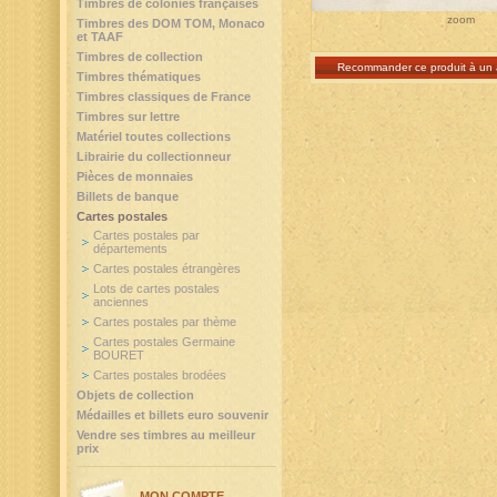
Timbres de colonies françaises
zoom
Timbres des DOM TOM, Monaco
et TAAF
Timbres de collection
Recommander ce produit à un 
Timbres thématiques
Timbres classiques de France
Timbres sur lettre
Matériel toutes collections
Librairie du collectionneur
Pièces de monnaies
Billets de banque
Cartes postales
Cartes postales par
départements
Cartes postales étrangères
Lots de cartes postales
anciennes
Cartes postales par thème
Cartes postales Germaine
BOURET
Cartes postales brodées
Objets de collection
Médailles et billets euro souvenir
Vendre ses timbres au meilleur
prix
MON COMPTE