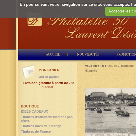
En poursuivant votre navigation sur ce site, vous acceptez l’ut
Accepter les co
ACCUEIL
NOUVEAUTÉS
PROMOTIO
Vous êtes ici :
Accueil
/
Boutique
MON PANIER
Granville
Voir le panier
Livraison gratuite à partir de 75€
d'achat !
BOUTIQUE
IDEES CADEAUX
Timbres d'affranchissement pas
chers
Timbres rares de prestige
Timbres de France