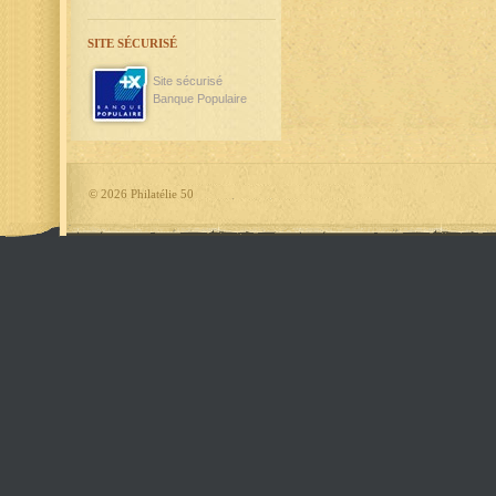
SITE SÉCURISÉ
Site sécurisé
Banque Populaire
©
2026 Philatélie 50