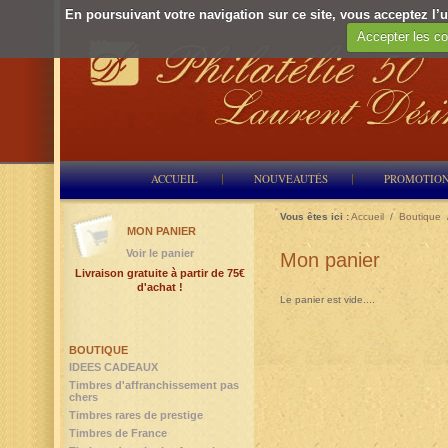
En poursuivant votre navigation sur ce site, vous acceptez l’ut
Accepter les co
ACCUEIL
NOUVEAUTÉS
PROMOTIO
Vous êtes ici :
Accueil
/
Boutique
MON PANIER
Voir le panier
Mon panier
Livraison gratuite à partir de 75€
d'achat !
Le panier est vide....
BOUTIQUE
IDEES CADEAUX
Timbres d'affranchissement pas
chers
Timbres rares de prestige
Timbres de France