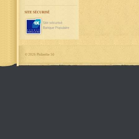
SITE SÉCURISÉ
Site sécurisé
Banque Populaire
©
2026 Philatélie 50