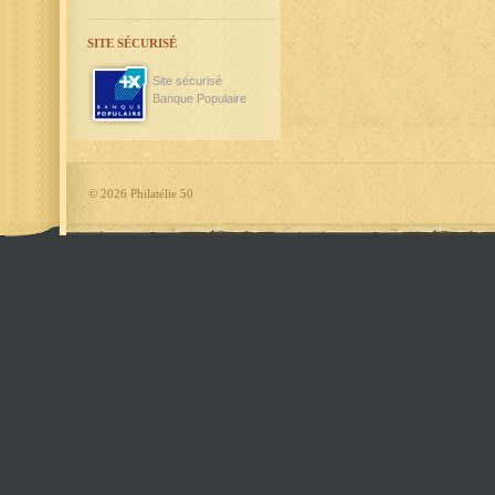
SITE SÉCURISÉ
Site sécurisé
Banque Populaire
©
2026 Philatélie 50