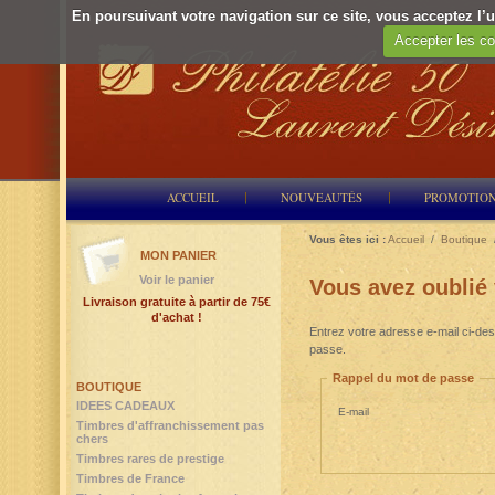
En poursuivant votre navigation sur ce site, vous acceptez l’ut
Accepter les co
ACCUEIL
NOUVEAUTÉS
PROMOTIO
Vous êtes ici :
Accueil
/
Boutique
MON PANIER
Voir le panier
Vous avez oublié
Livraison gratuite à partir de 75€
d'achat !
Entrez votre adresse e-mail ci-des
passe.
Rappel du mot de passe
BOUTIQUE
IDEES CADEAUX
E-mail
Timbres d'affranchissement pas
chers
Timbres rares de prestige
Timbres de France