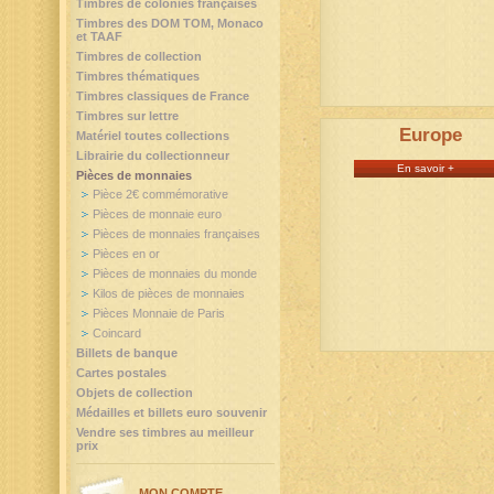
Timbres de colonies françaises
Timbres des DOM TOM, Monaco
et TAAF
Timbres de collection
Timbres thématiques
Timbres classiques de France
Timbres sur lettre
Europe
Matériel toutes collections
Librairie du collectionneur
En savoir +
Pièces de monnaies
Pièce 2€ commémorative
Pièces de monnaie euro
Pièces de monnaies françaises
Pièces en or
Pièces de monnaies du monde
Kilos de pièces de monnaies
Pièces Monnaie de Paris
Coincard
Billets de banque
Cartes postales
Objets de collection
Médailles et billets euro souvenir
Vendre ses timbres au meilleur
prix
MON COMPTE