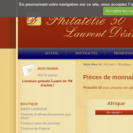
En poursuivant votre navigation sur ce site, vous acceptez l’ut
Accepter les co
ACCUEIL
NOUVEAUTÉS
PROMOTIO
Vous êtes ici :
Accueil
/
Boutique
MON PANIER
Voir le panier
Pièces de monna
Livraison gratuite à partir de 75€
d'achat !
Philatélie 50
vous propose des
p
Afrique
BOUTIQUE
IDEES CADEAUX
En savoir +
Timbres d'affranchissement pas
chers
Timbres rares de prestige
Timbres de France