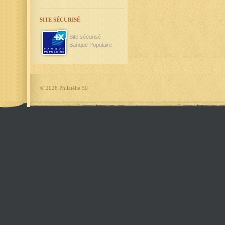
SITE SÉCURISÉ
Site sécurisé
Banque Populaire
©
2026 Philatélie 50