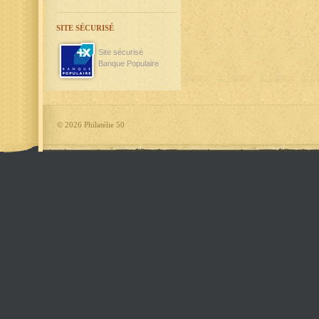
SITE SÉCURISÉ
Site sécurisé
Banque Populaire
©
2026 Philatélie 50