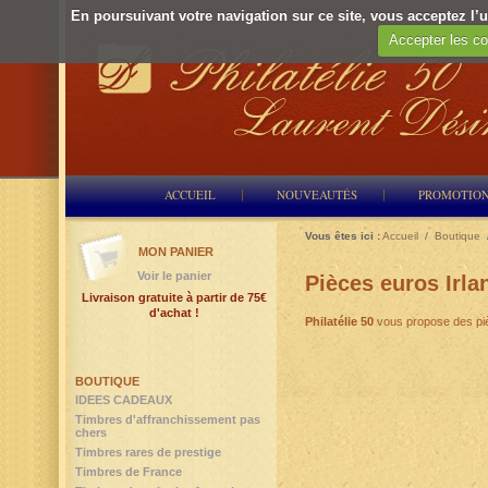
En poursuivant votre navigation sur ce site, vous acceptez l’ut
Accepter les co
ACCUEIL
NOUVEAUTÉS
PROMOTIO
Vous êtes ici :
Accueil
/
Boutique
MON PANIER
Voir le panier
Pièces euros Irla
Livraison gratuite à partir de 75€
d'achat !
Philatélie 50
vous propose des piè
BOUTIQUE
IDEES CADEAUX
Timbres d'affranchissement pas
chers
Timbres rares de prestige
Timbres de France