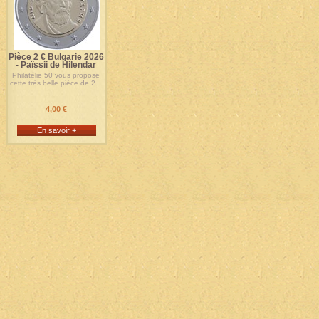
Pièce 2 € Bulgarie 2026
- Païssii de Hilendar
Philatélie 50 vous propose
cette très belle pièce de 2...
4,00 €
En savoir +