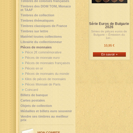
Timbres de colonies françaises
Timbres des DOM TOM, Monaco
et TAAF
Timbres de collection
Timbres thématiques
Série Euros de Bulgarie
Timbres classiques de France
2026
Timbres sur lettre
Séries de pièces euros de
Bulgarie – Émission du
Matériel toutes collections
1er...
Librairie du collectionneur
10,95 €
Pièces de monnaies
Pièce 2€ commémorative
En savoir +
Pièces de monnaie euro
Pièces de monnaies françaises
Pièces en or
Pièces de monnaies du monde
Kilos de pièces de monnaies
Pièces Monnaie de Paris
Coincard
Billets de banque
Cartes postales
Objets de collection
Médailles et billets euro souvenir
Vendre ses timbres au meilleur
prix
MON COMPTE