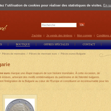
z l’utilisation de cookies pour réaliser des statistiques de visites.
En sa
J'achète
Je vends des timbres
Mon compte
Conditions 
|
|
|
NS
BOUTIQUE
OFFRES SPÉCIALES
CONTACT
/
Pièces de monnaies
/
Pièces de monnaie euro
/
Pièces euros Bulgarie
garie
one euro
marque une étape majeure de son histoire monétaire. À cette occasion, de
é émises, arborant des motifs emblématiques du patrimoine et de l’identité bulgares.
t l’intégration de la Bulgarie au cœur de l’Europe et constituent un incontournable pour les