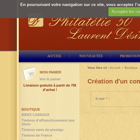
En poursuivant votre navigation sur ce site, vous acceptez l’ut
Accepter les co
ACCUEIL
NOUVEAUTÉS
PROMOTIO
Vous êtes ici :
Accueil
/
Boutique
MON PANIER
Voir le panier
Création d'un com
Livraison gratuite à partir de 75€
d'achat !
E-mail
*
:
BOUTIQUE
IDEES CADEAUX
Timbres d'affranchissement pas
chers
Timbres rares de prestige
Timbres de France