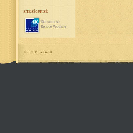
SITE SÉCURISÉ
Site sécurisé
Banque Populaire
©
2026 Philatélie 50