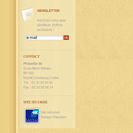
NEWSLETTER
Inscrivez-vous pour
bénéficier d'offres
exclusives !
CONTACT
Philatélie 50
9,rue Albert Mahieu
BP 832
50108 Cherbourg Cedex
Tél. : 02 33 93 55 91
Fax : 02 33 93 56 74
SITE SÉCURISÉ
Site sécurisé
Banque Populaire