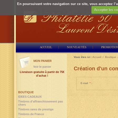
En poursuivant votre navigation sur ce site, vous acceptez l’ut
Accepter les co
ACCUEIL
NOUVEAUTÉS
PROMOTIO
Vous êtes ici :
Accueil
/
Boutique
MON PANIER
Voir le panier
Création d'un com
Livraison gratuite à partir de 75€
d'achat !
E-mail
*
:
BOUTIQUE
IDEES CADEAUX
Timbres d'affranchissement pas
chers
Timbres rares de prestige
Timbres de France