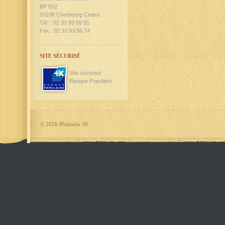
BP 832
50108 Cherbourg Cedex
Tél. : 02 33 93 55 91
Fax : 02 33 93 56 74
SITE SÉCURISÉ
Site sécurisé
Banque Populaire
©
2026 Philatélie 50