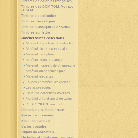
Timbres de colonies françaises
Timbres des DOM TOM, Monaco
et TAAF
Timbres de collection
Timbres thématiques
Timbres classiques de France
Timbres sur lettre
Matériel toutes collections
Matériel philatélique de collection
Matériel pièces de monnaies
Matériel cartophilie
Matériel billets de banque
Matériel muselets de champagne
Matériel jetons touristiques
Matériel télécartes
Loupes et matériel d'expertise
Les accessoires
Pour vos collections diverses
Matériel philatélique d'occasion
DESTOCKAGE matériel
Librairie du collectionneur
Pièces de monnaies
Billets de banque
Cartes postales
Objets de collection
Médailles et billets euro souvenir