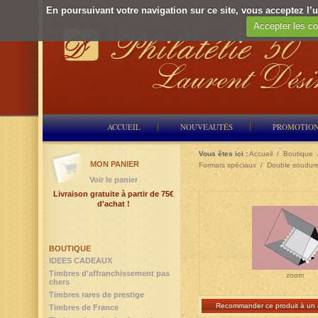
En poursuivant votre navigation sur ce site, vous acceptez l’ut
Accepter les co
ACCUEIL
NOUVEAUTÉS
PROMOTIO
Vous êtes ici :
Accueil
/
Boutique
MON PANIER
Formats spéciaux
/
Double soudur
Voir le panier
Livraison gratuite à partir de 75€
d'achat !
BOUTIQUE
IDEES CADEAUX
Timbres d'affranchissement pas
zoom
chers
Timbres rares de prestige
Recommander ce produit à un 
Timbres de France