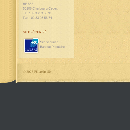
BP 832
50108 Cherbourg Cedex
Tél. : 02 33 93 55 91
Fax : 02 33 93 56 74
SITE SÉCURISÉ
Site sécurisé
Banque Populaire
©
2026 Philatélie 50