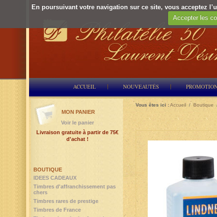
En poursuivant votre navigation sur ce site, vous acceptez l’ut
Accepter les co
ACCUEIL
NOUVEAUTÉS
PROMOTIO
Vous êtes ici :
Accueil
/
Boutique
MON PANIER
Voir le panier
Livraison gratuite à partir de 75€
d'achat !
BOUTIQUE
IDEES CADEAUX
Timbres d'affranchissement pas
chers
Timbres rares de prestige
Timbres de France