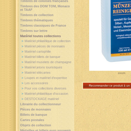
Timbres de colonies françaises
Timbres des DOM TOM, Monaco
et TAAF
Timbres de collection
Timbres thématiques
Timbres classiques de France
Timbres sur lettre
Matériel toutes collections
Matériel philatélique de collection
Matériel pièces de monnaies
Matériel cartophilie
Matériel billets de banque
Matériel muselets de champagne
Matériel jetons touristiques
Matériel télécartes
zoom
Loupes et matériel d'expertise
Les accessoires
Recommander ce produit à un 
Pour vos collections diverses
Matériel philatélique d'occasion
DESTOCKAGE matériel
Librairie du collectionneur
Pièces de monnaies
Billets de banque
Cartes postales
Objets de collection
Médailles et billets euro souvenir