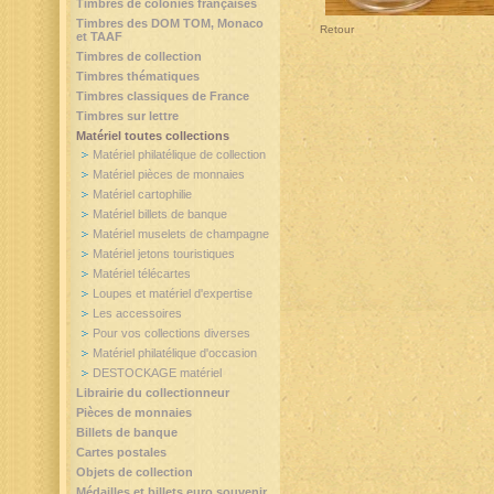
Timbres de colonies françaises
Timbres des DOM TOM, Monaco
Retour
et TAAF
Timbres de collection
Timbres thématiques
Timbres classiques de France
Timbres sur lettre
Matériel toutes collections
Matériel philatélique de collection
Matériel pièces de monnaies
Matériel cartophilie
Matériel billets de banque
Matériel muselets de champagne
Matériel jetons touristiques
Matériel télécartes
Loupes et matériel d'expertise
Les accessoires
Pour vos collections diverses
Matériel philatélique d'occasion
DESTOCKAGE matériel
Librairie du collectionneur
Pièces de monnaies
Billets de banque
Cartes postales
Objets de collection
Médailles et billets euro souvenir