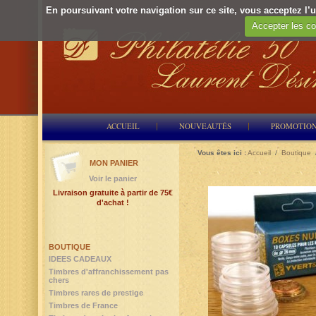
En poursuivant votre navigation sur ce site, vous acceptez l’ut
Accepter les co
ACCUEIL
NOUVEAUTÉS
PROMOTIO
Vous êtes ici :
Accueil
/
Boutique
MON PANIER
Voir le panier
Livraison gratuite à partir de 75€
d'achat !
BOUTIQUE
IDEES CADEAUX
Timbres d'affranchissement pas
chers
Timbres rares de prestige
Timbres de France