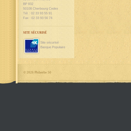
BP 832
50108 Cherbourg Cedex
Tél. : 02 33 93 55 91
Fax : 02 33 93 56 74
SITE SÉCURISÉ
Site sécurisé
Banque Populaire
©
2026 Philatélie 50