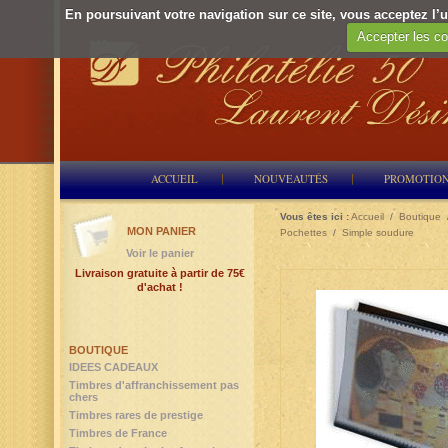
En poursuivant votre navigation sur ce site, vous acceptez l’ut
Accepter les co
ACCUEIL
NOUVEAUTÉS
PROMOTIO
Vous êtes ici :
Accueil
/
Boutique
MON PANIER
Pochettes
/
Simple soudure
Voir le panier
Livraison gratuite à partir de 75€
d'achat !
BOUTIQUE
IDEES CADEAUX
Timbres d'affranchissement pas
chers
Timbres rares de prestige
Timbres de France