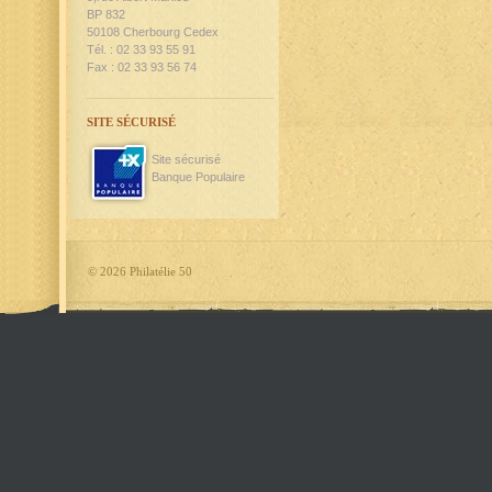
BP 832
50108 Cherbourg Cedex
Tél. : 02 33 93 55 91
Fax : 02 33 93 56 74
SITE SÉCURISÉ
Site sécurisé
Banque Populaire
©
2026 Philatélie 50