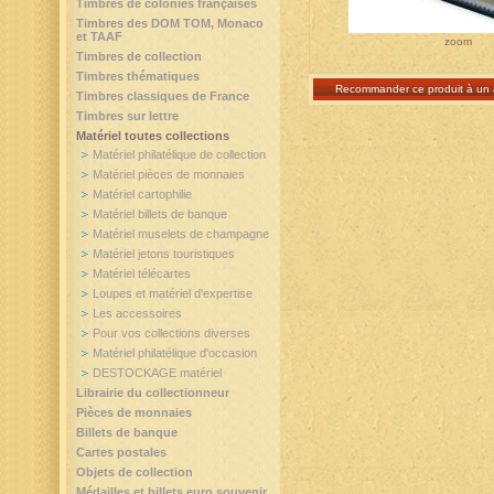
Timbres de colonies françaises
Timbres des DOM TOM, Monaco
et TAAF
zoom
Timbres de collection
Timbres thématiques
Recommander ce produit à un 
Timbres classiques de France
Timbres sur lettre
Matériel toutes collections
Matériel philatélique de collection
Matériel pièces de monnaies
Matériel cartophilie
Matériel billets de banque
Matériel muselets de champagne
Matériel jetons touristiques
Matériel télécartes
Loupes et matériel d'expertise
Les accessoires
Pour vos collections diverses
Matériel philatélique d'occasion
DESTOCKAGE matériel
Librairie du collectionneur
Pièces de monnaies
Billets de banque
Cartes postales
Objets de collection
Médailles et billets euro souvenir