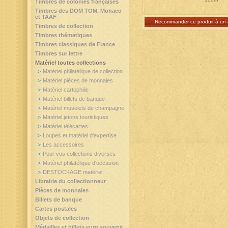
Timbres de colonies françaises
Timbres des DOM TOM, Monaco
et TAAF
Recommander ce produit à un 
Timbres de collection
Timbres thématiques
Timbres classiques de France
Timbres sur lettre
Matériel toutes collections
Matériel philatélique de collection
Matériel pièces de monnaies
Matériel cartophilie
Matériel billets de banque
Matériel muselets de champagne
Matériel jetons touristiques
Matériel télécartes
Loupes et matériel d'expertise
Les accessoires
Pour vos collections diverses
Matériel philatélique d'occasion
DESTOCKAGE matériel
Librairie du collectionneur
Pièces de monnaies
Billets de banque
Cartes postales
Objets de collection
Médailles et billets euro souvenir