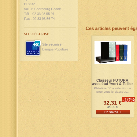
BP 832
50108 Cherbourg Cedex
Tél. : 02 33 93 55 91
Fax : 02 33 93 56 74
Ces articles peuvent ég
SITE SÉCURISÉ
Site sécurisé
Banque Populaire
Classeur FUTURA
avec étui Yvert & Tellier
Philatélie 50 a sélectionné
pour vous le classeur...
-10%
32,31 €
35,90 €
En savoir +