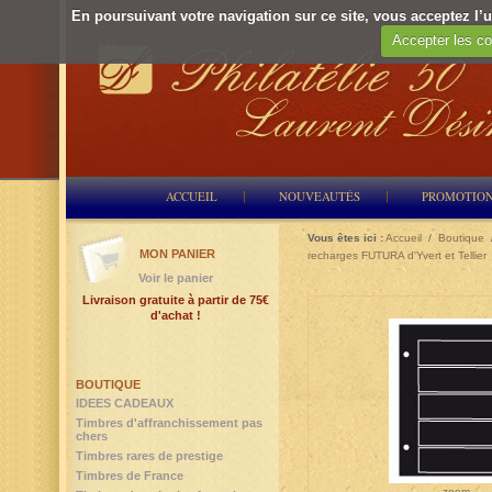
En poursuivant votre navigation sur ce site, vous acceptez l’ut
Accepter les co
ACCUEIL
NOUVEAUTÉS
PROMOTIO
Vous êtes ici :
Accueil
/
Boutique
MON PANIER
recharges FUTURA d'Yvert et Tellier
Voir le panier
Livraison gratuite à partir de 75€
d'achat !
BOUTIQUE
IDEES CADEAUX
Timbres d'affranchissement pas
chers
Timbres rares de prestige
Timbres de France
zoom