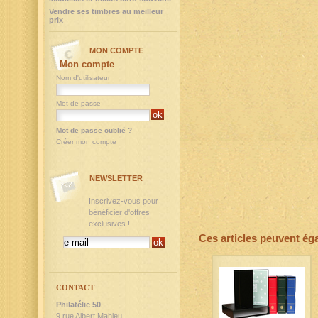
Vendre ses timbres au meilleur
prix
MON COMPTE
Mon compte
Nom d'utilisateur
Mot de passe
Mot de passe oublié ?
Créer mon compte
NEWSLETTER
Inscrivez-vous pour
bénéficier d'offres
exclusives !
Ces articles peuvent ég
CONTACT
Philatélie 50
9,rue Albert Mahieu