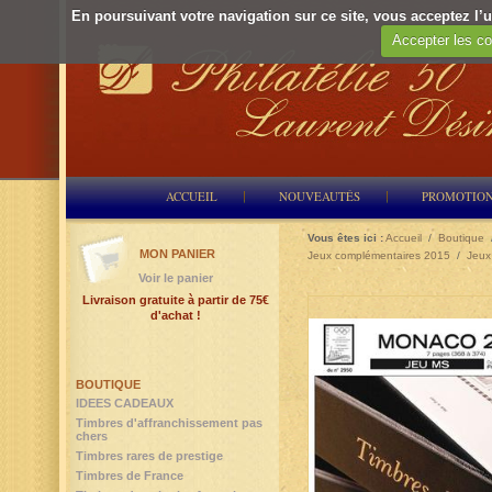
En poursuivant votre navigation sur ce site, vous acceptez l’ut
Accepter les co
ACCUEIL
NOUVEAUTÉS
PROMOTIO
Vous êtes ici :
Accueil
/
Boutique
MON PANIER
Jeux complémentaires 2015
/
Jeux
Voir le panier
Livraison gratuite à partir de 75€
d'achat !
BOUTIQUE
IDEES CADEAUX
Timbres d'affranchissement pas
chers
Timbres rares de prestige
Timbres de France