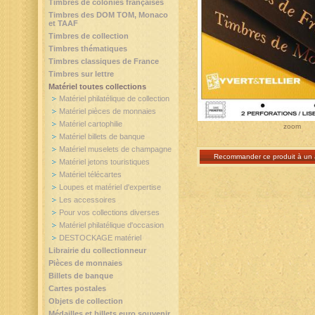
Timbres de colonies françaises
Timbres des DOM TOM, Monaco
et TAAF
Timbres de collection
Timbres thématiques
Timbres classiques de France
Timbres sur lettre
Matériel toutes collections
Matériel philatélique de collection
Matériel pièces de monnaies
Matériel cartophilie
zoom
Matériel billets de banque
Matériel muselets de champagne
Recommander ce produit à un 
Matériel jetons touristiques
Matériel télécartes
Loupes et matériel d'expertise
Les accessoires
Pour vos collections diverses
Matériel philatélique d'occasion
DESTOCKAGE matériel
Librairie du collectionneur
Pièces de monnaies
Billets de banque
Cartes postales
Objets de collection
Médailles et billets euro souvenir