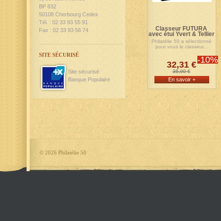
BP 832
50108 Cherbourg Cedex
Tél. : 02 33 93 55 91
Classeur FUTURA
Fax : 02 33 93 56 74
avec étui Yvert & Tellier
Philatélie 50 a sélectionné
pour vous le classeur...
SITE SÉCURISÉ
-10%
32,31 €
Site sécurisé
35,90 €
Banque Populaire
En savoir +
©
2026 Philatélie 50