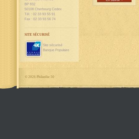
BP 832
50108 Cherbourg Cedex
Tél. : 02 33 93 55 91
Fax : 02 33 93 56 74
SITE SÉCURISÉ
Site sécurisé
Banque Populaire
©
2026 Philatélie 50