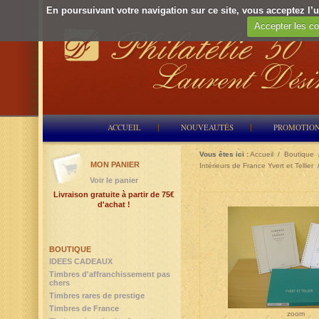
En poursuivant votre navigation sur ce site, vous acceptez l’ut
Accepter les co
ACCUEIL
NOUVEAUTÉS
PROMOTIO
Vous êtes ici :
Accueil
/
Boutique
MON PANIER
Intérieurs de France Yvert et Tellier
Voir le panier
Livraison gratuite à partir de 75€
d'achat !
BOUTIQUE
IDEES CADEAUX
Timbres d'affranchissement pas
chers
Timbres rares de prestige
Timbres de France
zoom