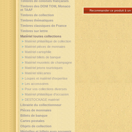
Timbres de colonies françaises
Timbres des DOM TOM, Monaco
et TAAF
Recommander ce produit à un 
Timbres de collection
Timbres thématiques
Timbres classiques de France
Timbres sur lettre
Matériel toutes collections
Matériel philatélique de collection
Matériel pièces de monnaies
Matériel cartophilie
Matériel billets de banque
Matériel muselets de champagne
Matériel jetons touristiques
Matériel télécartes
Loupes et matériel d'expertise
Les accessoires
Pour vos collections diverses
Matériel philatélique d'occasion
DESTOCKAGE matériel
Librairie du collectionneur
Pièces de monnaies
Billets de banque
Cartes postales
Objets de collection
Médailles et billets euro souvenir