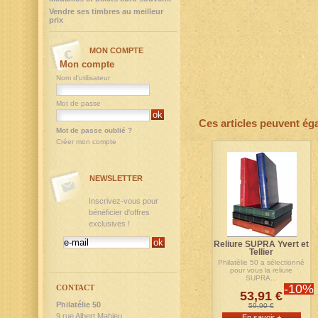
Vendre ses timbres au meilleur
prix
MON COMPTE
Mon compte
Nom d'utilisateur
Mot de passe
Ces articles peuvent ég
Mot de passe oublié ?
Créer mon compte
NEWSLETTER
Inscrivez-vous pour
bénéficier d'offres
exclusives !
Reliure SUPRA Yvert et
Tellier
Philatélie 50 a sélectionné
pour vous la reliure
SUPRA...
-10%
CONTACT
53,91 €
Philatélie 50
59,90 €
9,rue Albert Mahieu
En savoir +