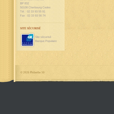
BP 832
50108 Cherbourg Cedex
Tél. : 02 33 93 55 91
Fax : 02 33 93 56 74
SITE SÉCURISÉ
Site sécurisé
Banque Populaire
©
2026 Philatélie 50