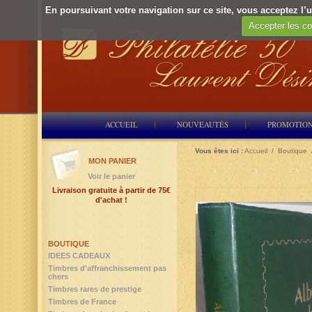
En poursuivant votre navigation sur ce site, vous acceptez l’ut
Accepter les co
ACCUEIL
NOUVEAUTÉS
PROMOTIO
Vous êtes ici :
Accueil
/
Boutique
MON PANIER
Voir le panier
Livraison gratuite à partir de 75€
d'achat !
BOUTIQUE
IDEES CADEAUX
Timbres d'affranchissement pas
chers
Timbres rares de prestige
Timbres de France