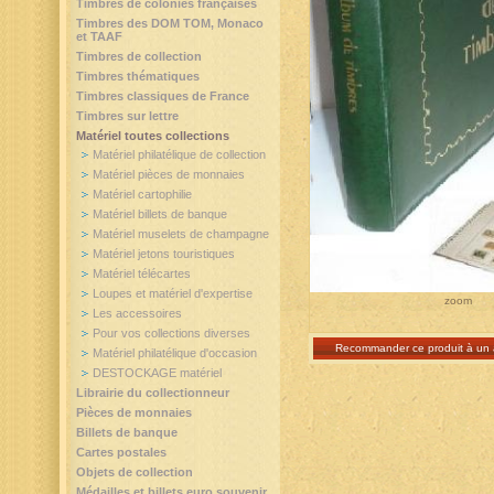
Timbres de colonies françaises
Timbres des DOM TOM, Monaco
et TAAF
Timbres de collection
Timbres thématiques
Timbres classiques de France
Timbres sur lettre
Matériel toutes collections
Matériel philatélique de collection
Matériel pièces de monnaies
Matériel cartophilie
Matériel billets de banque
Matériel muselets de champagne
Matériel jetons touristiques
Matériel télécartes
Loupes et matériel d'expertise
zoom
Les accessoires
Pour vos collections diverses
Recommander ce produit à un 
Matériel philatélique d'occasion
DESTOCKAGE matériel
Librairie du collectionneur
Pièces de monnaies
Billets de banque
Cartes postales
Objets de collection
Médailles et billets euro souvenir